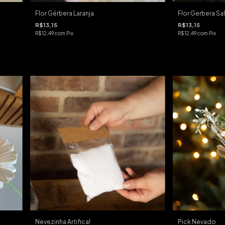
Flor Gérbera Laranja
Flor Gerbera S
R$13,15
R$13,15
R$12,49
com
Pix
R$12,49
com
Pix
Nevezinha Artifical
Pick Nevado