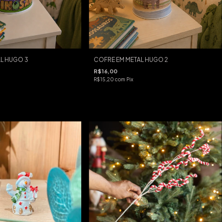
L HUGO 3
COFRE EM METAL HUGO 2
R$16,00
R$15,20
com
Pix