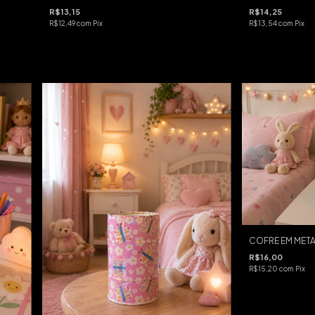
R$13,15
R$14,25
R$12,49
com
Pix
R$13,54
com
Pix
COFRE EM META
R$16,00
R$15,20
com
Pix