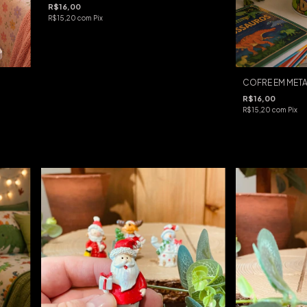
R$16,00
R$15,20
com
Pix
COFRE EM META
R$16,00
R$15,20
com
Pix