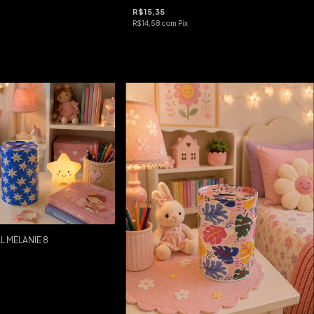
R$15,35
R$14,58
com
Pix
L MELANIE 8