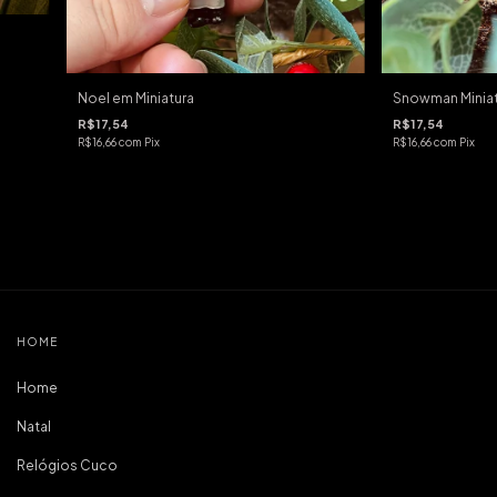
Noel em Miniatura
Snowman Miniat
R$17,54
R$17,54
R$16,66
com
Pix
R$16,66
com
Pix
HOME
Home
Natal
Relógios Cuco