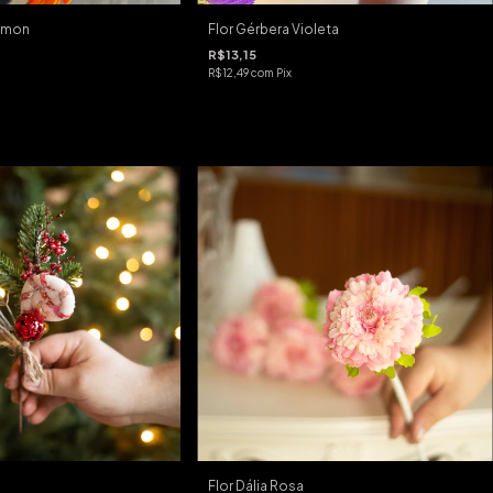
almon
Flor Gérbera Violeta
R$13,15
R$12,49
com
Pix
Flor Dália Rosa