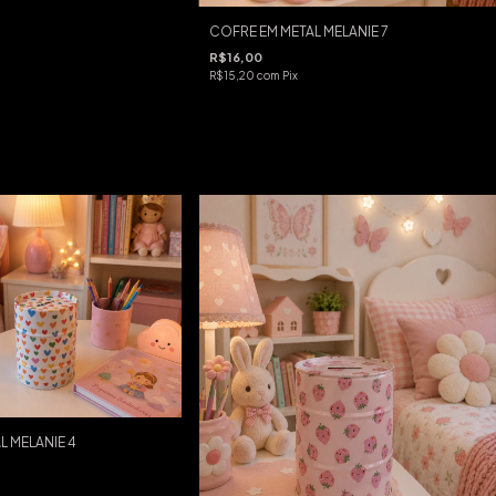
COFRE EM METAL MELANIE 7
R$16,00
R$15,20
com
Pix
L MELANIE 4