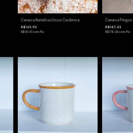
Caneca Natalícia Ursos Cerâmica
Caneca Pingos 
R$169,90
R$187,43
R$161,41
com
Pix
R$178,06
com
Pix