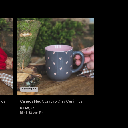
ESGOTADO
mica
Caneca Meu Coração Grey Cerâmica
R$48,23
R$45,82
com
Pix