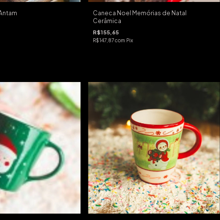
 Antam
Caneca Noel Memórias de Natal
Cerâmica
R$155,65
R$147,87
com
Pix