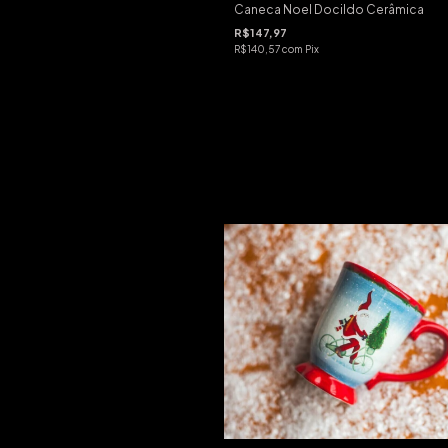
Caneca Noel Docildo Cerâmica
R$147,97
R$140,57
com
Pix