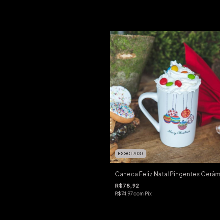
ESGOTADO
Caneca Feliz Natal Pingentes Cerâ
R$78,92
R$74,97
com
Pix