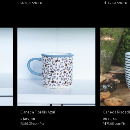
R$94,76
com
Pix
R$113,50
com
Pix
Caneca Floralis Azul
Caneca Riscadi
R$89,88
R$75,63
R$85,39
com
Pix
R$71,85
com
Pix