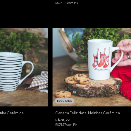
R$73,15
com
Pix
ESGOTADO
nha Cerâmica
Caneca Feliz Natal Meinhas Cerâmica
R$78,92
R$74,97
com
Pix