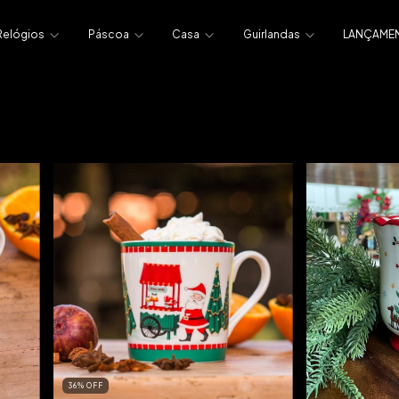
Relógios
Páscoa
Casa
Guirlandas
LANÇAME
36
%
OFF