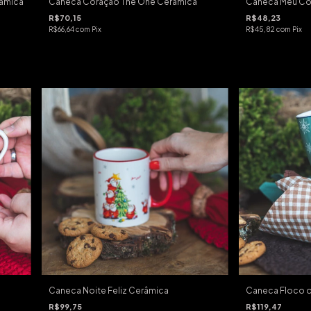
râmica
Caneca Coração The One Cerâmica
Caneca Meu Co
R$70,15
R$48,23
R$66,64
com
Pix
R$45,82
com
Pix
Caneca Noite Feliz Cerâmica
Caneca Floco d
R$99,75
R$119,47