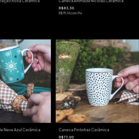
ração Rosa Cerâmica
Caneca Animada Nicolau Cerâmica
R$83,30
R$79,14
com
Pix
e Neve Azul Cerâmica
Caneca Pintinhas Cerâmica
R$77,00