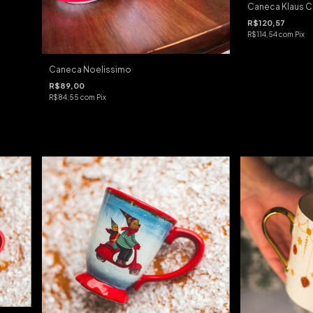
Caneca Klaus C
R$120,57
R$114,54
com
Pix
Caneca Noelissimo
R$89,00
R$84,55
com
Pix