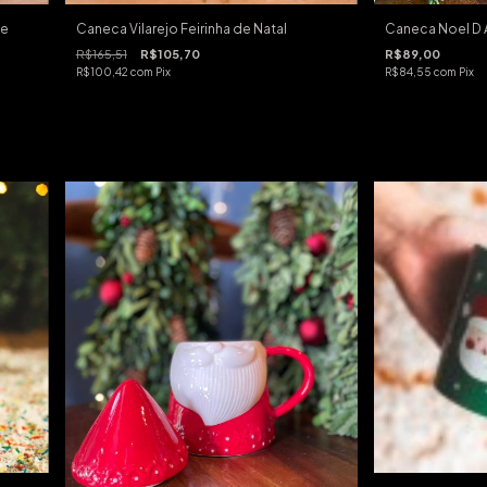
de
Caneca Vilarejo Feirinha de Natal
Caneca Noel D
R$165,51
R$105,70
R$89,00
R$100,42
com
Pix
R$84,55
com
Pix