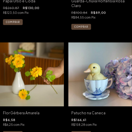
Papai Urso e Coda
Guarda-Chuva Hortênsia Rosa
Claro
R$260,87
R$130,00
R$100,84
R$89,00
R$123,50
com
Pix
R$84,55
com
Pix
Flor Gérbera Amarela
Patucho na Caneca
R$6,58
R$166,61
R$6,25
com
Pix
R$158,28
com
Pix