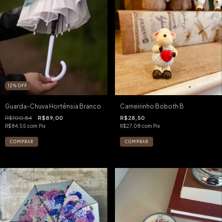
12
%
OFF
Guarda-Chuva Hortênsia Branco
Carneirinho Boboth B
R$100,84
R$89,00
R$28,50
R$84,55
com
Pix
R$27,08
com
Pix