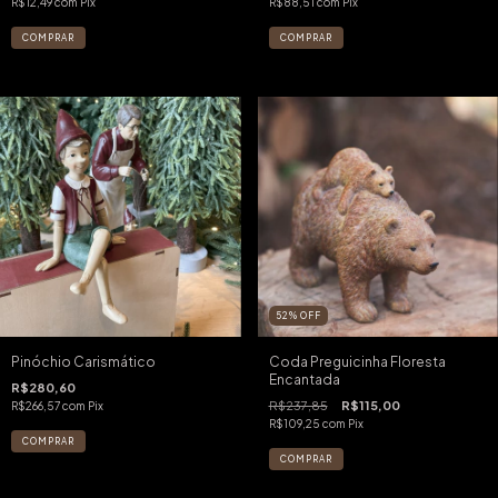
R$12,49
com
Pix
R$88,51
com
Pix
52
%
OFF
Pinóchio Carismático
Coda Preguicinha Floresta
Encantada
R$280,60
R$237,85
R$115,00
R$266,57
com
Pix
R$109,25
com
Pix