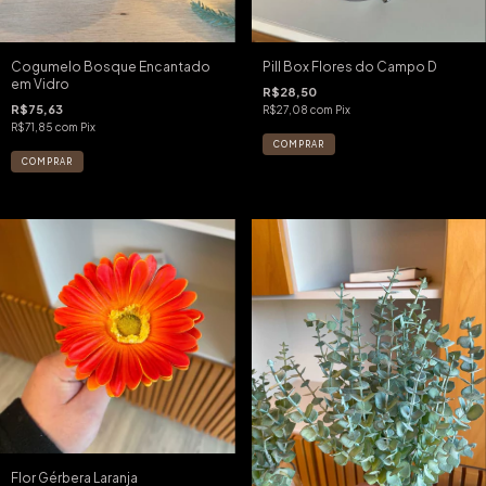
Cogumelo Bosque Encantado
Pill Box Flores do Campo D
em Vidro
R$28,50
R$75,63
R$27,08
com
Pix
R$71,85
com
Pix
Flor Gérbera Laranja