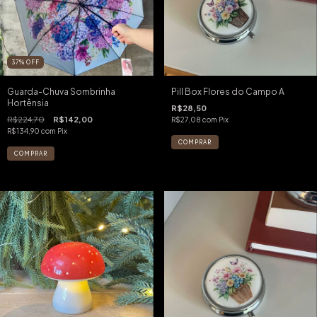
37
%
OFF
Guarda-Chuva Sombrinha
Pill Box Flores do Campo A
Hortênsia
R$28,50
R$224,70
R$142,00
R$27,08
com
Pix
R$134,90
com
Pix