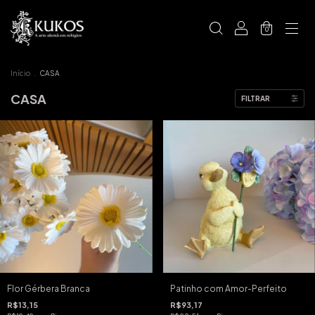
0
Início
.
CASA
CASA
FILTRAR
Flor Gérbera Branca
Patinho com Amor-Perfeito
R$13,15
R$93,17