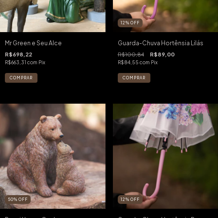
12
%
OFF
Mr Green e Seu Alce
Guarda-Chuva Hortênsia Lilás
R$698,22
R$100,84
R$89,00
R$663,31
com
Pix
R$84,55
com
Pix
50
%
OFF
12
%
OFF