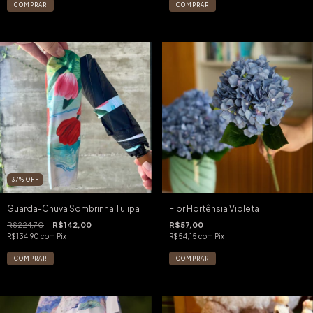
37
%
OFF
Guarda-Chuva Sombrinha Tulipa
Flor Hortênsia Violeta
R$224,70
R$142,00
R$57,00
R$134,90
com
Pix
R$54,15
com
Pix