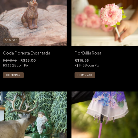
50
%
OFF
Coda Floresta Encantada
Flor Dália Rosa
R$70,15
R$35,00
R$15,35
R$33,25
com
Pix
R$14,58
com
Pix