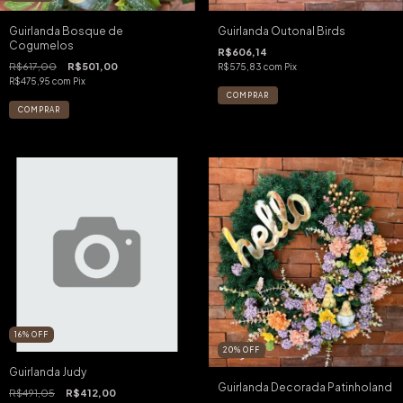
Guirlanda Bosque de
Guirlanda Outonal Birds
Cogumelos
R$606,14
R$617,00
R$501,00
R$575,83
com
Pix
R$475,95
com
Pix
16
%
OFF
20
%
OFF
Guirlanda Judy
Guirlanda Decorada Patinholand
R$491,05
R$412,00