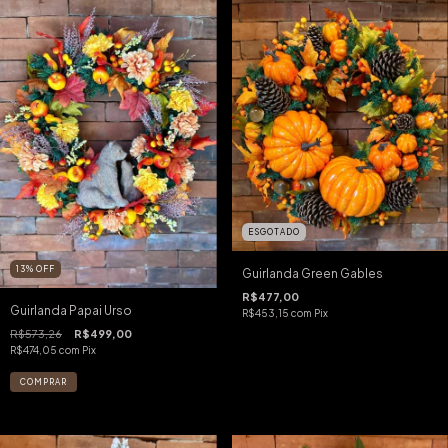
ESGOTADO
13
%
OFF
Guirlanda Green Gables
R$477,00
Guirlanda Papai Urso
R$453,15
com
Pix
R$573,26
R$499,00
R$474,05
com
Pix