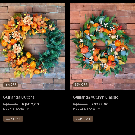
16
%
OFF
25
%
OFF
Guirlanda Outonal
Guirlanda Autumn Classic
R$491,05
R$412,00
R$469,13
R$352,00
R$391,40
com
Pix
R$334,40
com
Pix