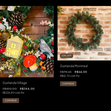
33
%
OFF
Guirlanda Montreal
R$98,65
R$66,00
20
%
OFF
R$62,70
com
Pix
Guirlanda Village
R$430,00
R$344,00
R$326,80
com
Pix