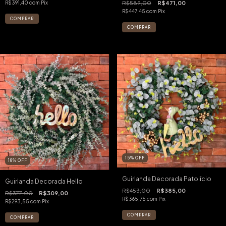
R$589,00
R$471,00
R$391,40
com
Pix
R$447,45
com
Pix
15
%
OFF
18
%
OFF
Guirlanda Decorada Patolício
Guirlanda Decorada Hello
R$453,00
R$385,00
R$377,00
R$309,00
R$365,75
com
Pix
R$293,55
com
Pix