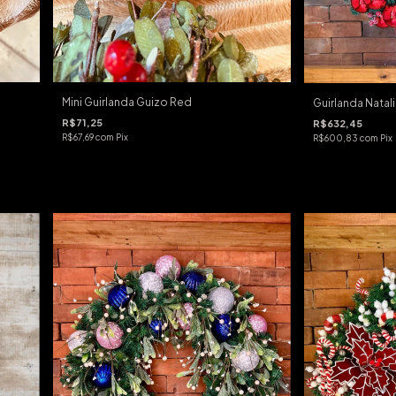
Mini Guirlanda Guizo Red
Guirlanda Natali
R$71,25
R$632,45
R$67,69
com
Pix
R$600,83
com
Pix