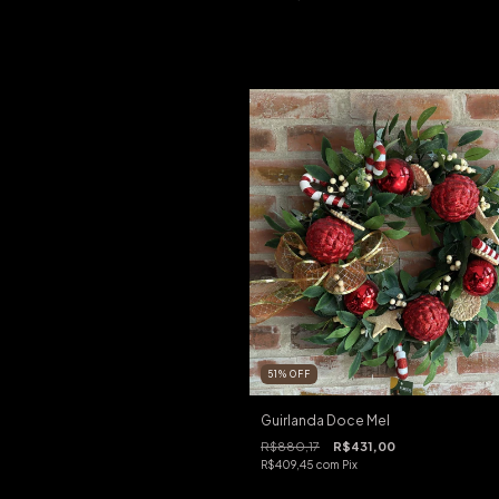
51
%
OFF
Guirlanda Doce Mel
R$880,17
R$431,00
R$409,45
com
Pix