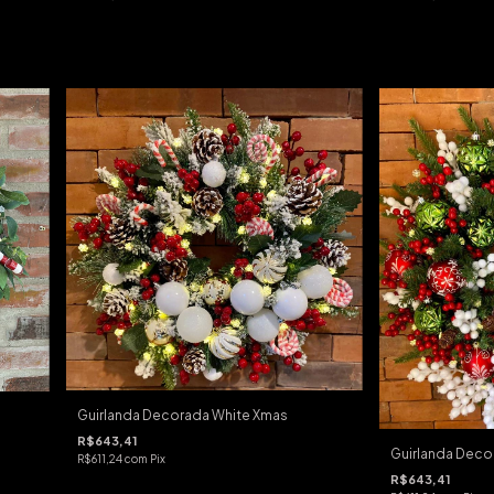
Guirlanda Decorada White Xmas
R$643,41
Guirlanda Deco
R$611,24
com
Pix
R$643,41