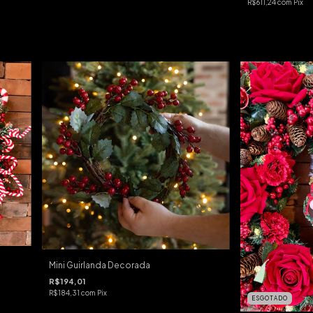
R$611,24
com
Pix
Mini Guirlanda Decorada
R$194,01
R$184,31
com
Pix
ESGOTADO