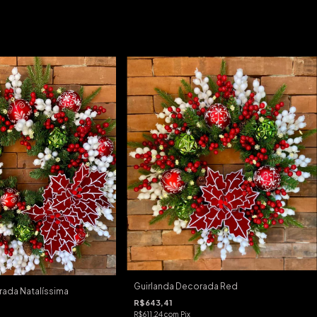
Guirlanda Decorada Red
rada Natalíssima
R$643,41
R$611,24
com
Pix