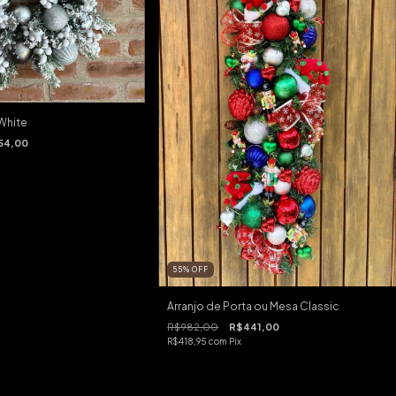
 White
54,00
55
%
OFF
Arranjo de Porta ou Mesa Classic
R$982,00
R$441,00
R$418,95
com
Pix