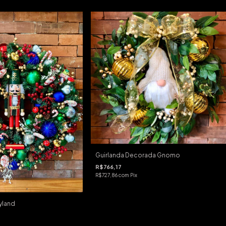
Guirlanda Decorada Gnomo
R$766,17
R$727,86
com
Pix
yland