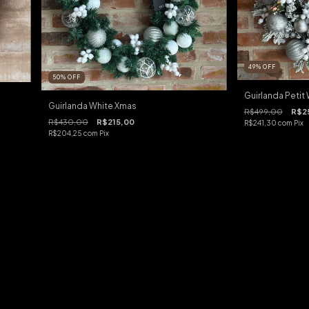
49
%
OFF
50
%
OFF
Guirlanda Petit
Guirlanda White Xmas
R$499,00
R$2
R$430,00
R$215,00
R$241,30
com
Pix
R$204,25
com
Pix