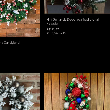
Mini Guirlanda Decorada Tradicional
Nevada
R$121,67
R$115,59
com
Pix
ina Candyland