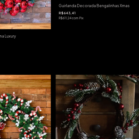
Guirlanda Decorada Bengalinhas Xmas
R$643,41
R$611,24
com
Pix
na Luxury