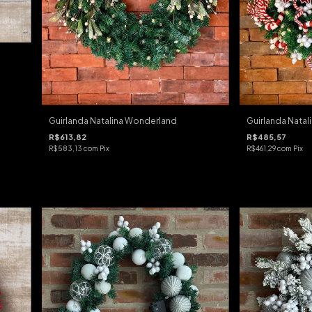
Guirlanda Natalina Wonderland
Guirlanda Natal
R$613,82
R$485,57
R$583,13
com
Pix
R$461,29
com
Pix