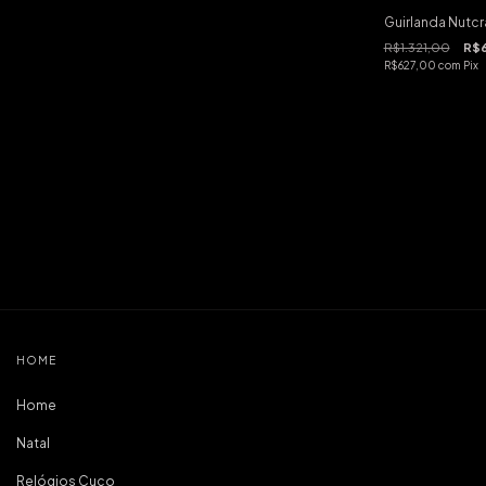
Guirlanda Nutcr
R$1.321,00
R$
R$627,00
com
Pix
HOME
Home
Natal
Relógios Cuco