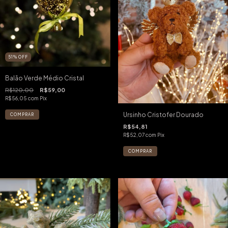
51
%
OFF
Balão Verde Médio Cristal
R$120,00
R$59,00
R$56,05
com
Pix
Ursinho Cristofer Dourado
R$54,81
R$52,07
com
Pix