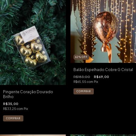
62
%
OFF
Balão Espelhado Cobre G Cristal
R$183,00
R$69,00
R$65,55
com
Pix
Pingente Coração Dourado
Brilho
R$35,00
R$33,25
com
Pix