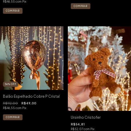
R$46,55
com
Pix
56
%
OFF
Balão Espelhado Cobre P Cristal
R$112,00
R$49,00
R$46,55
com
Pix
Ursinho Cristofer
R$54,81
R$52,07
com
Pix