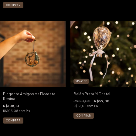
51
%
OFF
Pingente Amigos da Floresta
Balão Prata M Cristal
Resina
R$120,00
R$59,00
R$108,51
R$56,05
com
Pix
R$103,08
com
Pix