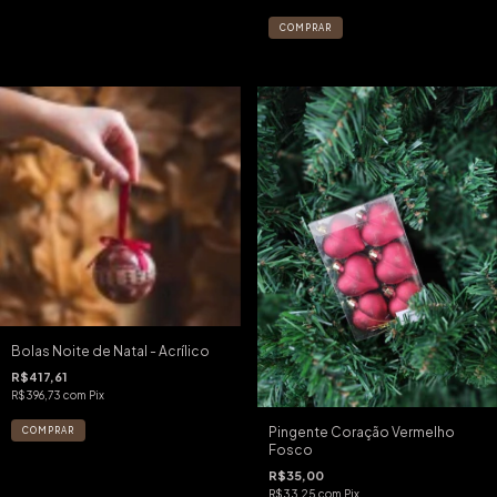
Bolas Noite de Natal - Acrílico
R$417,61
R$396,73
com
Pix
Pingente Coração Vermelho
Fosco
R$35,00
R$33,25
com
Pix