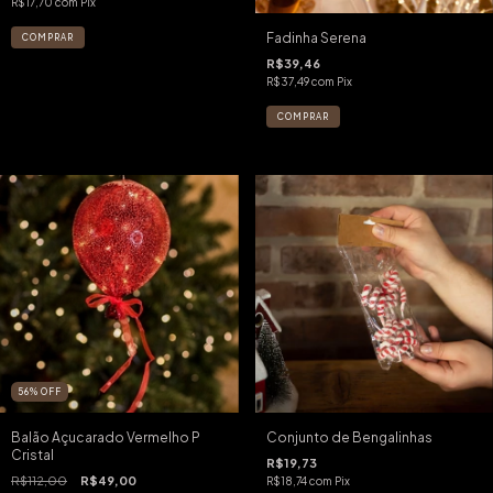
R$17,70
com
Pix
Fadinha Serena
R$39,46
R$37,49
com
Pix
56
%
OFF
Balão Açucarado Vermelho P
Conjunto de Bengalinhas
Cristal
R$19,73
R$112,00
R$49,00
R$18,74
com
Pix