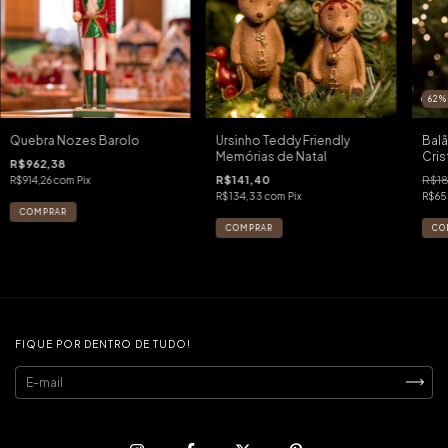
62
Quebra Nozes Barolo
Ursinho Teddy Friendly
Bal
Memórias de Natal
Cris
R$962,38
R$141,40
R$1
R$914,26
com
Pix
R$134,33
com
Pix
R$65
FIQUE POR DENTRO DE TUDO!