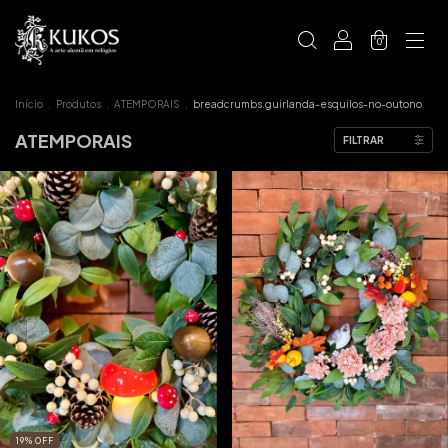
0
Início
.
Produtos
.
ATEMPORAIS
.
breadcrumbs.guirlanda-esquilos-no-outono
ATEMPORAIS
FILTRAR
19
%
OFF