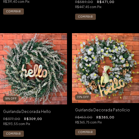
R$589,00
R$471,00
R$391,40
com
Pix
R$447,45
com
Pix
15
%
OFF
18
%
OFF
Guirlanda Decorada Patolício
Guirlanda Decorada Hello
R$453,00
R$385,00
R$377,00
R$309,00
R$365,75
com
Pix
R$293,55
com
Pix