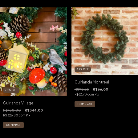
33
%
OFF
Guirlanda Montreal
R$98,65
R$66,00
20
%
OFF
R$62,70
com
Pix
Guirlanda Village
R$430,00
R$344,00
R$326,80
com
Pix