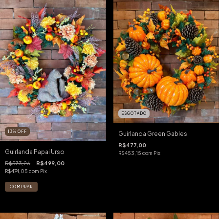
ESGOTADO
13
%
OFF
Guirlanda Green Gables
R$477,00
Guirlanda Papai Urso
R$453,15
com
Pix
R$573,26
R$499,00
R$474,05
com
Pix