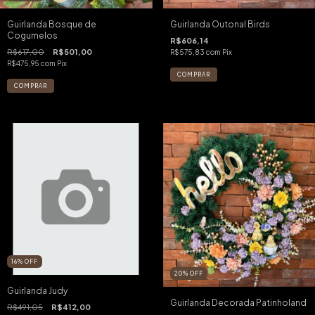
Guirlanda Bosque de
Guirlanda Outonal Birds
Cogumelos
R$606,14
R$617,00
R$501,00
R$575,83
com
Pix
R$475,95
com
Pix
16
%
OFF
20
%
OFF
Guirlanda Judy
Guirlanda Decorada Patinholand
R$491,05
R$412,00