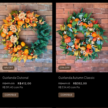
16
%
OFF
25
%
OFF
Guirlanda Outonal
Guirlanda Autumn Classic
R$491,05
R$412,00
R$469,13
R$352,00
R$391,40
com
Pix
R$334,40
com
Pix