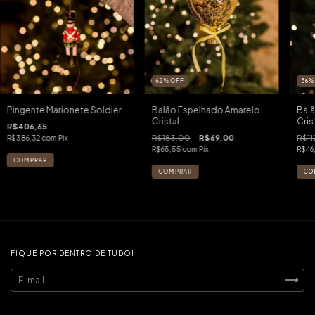
62
%
OFF
56
Pingente Marionete Soldier
Balão Espelhado Amarelo
Balã
Cristal
Cris
R$406,65
R$183,00
R$69,00
R$11
R$386,32
com
Pix
R$65,55
com
Pix
R$46
FIQUE POR DENTRO DE TUDO!