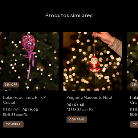
Produtos similares
56
%
OFF
56
Balão Espelhado Pink P
Pingente Marionete Noel
Balã
Cristal
Cris
R$406,65
R$112,00
R$49,00
R$11
R$386,32
com
Pix
R$46,55
com
Pix
R$46