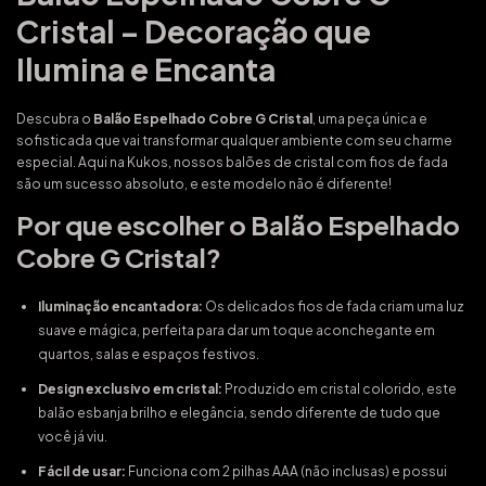
Cristal – Decoração que
Ilumina e Encanta
Descubra o
Balão Espelhado Cobre G Cristal
, uma peça única e
sofisticada que vai transformar qualquer ambiente com seu charme
especial. Aqui na Kukos, nossos balões de cristal com fios de fada
são um sucesso absoluto, e este modelo não é diferente!
Por que escolher o Balão Espelhado
Cobre G Cristal?
Iluminação encantadora:
Os delicados fios de fada criam uma luz
suave e mágica, perfeita para dar um toque aconchegante em
quartos, salas e espaços festivos.
Design exclusivo em cristal:
Produzido em cristal colorido, este
balão esbanja brilho e elegância, sendo diferente de tudo que
você já viu.
Fácil de usar:
Funciona com 2 pilhas AAA (não inclusas) e possui