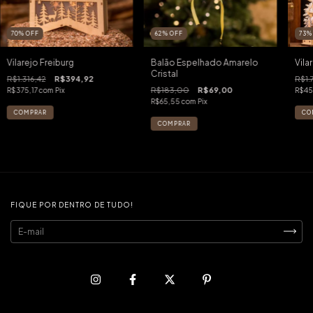
70
%
OFF
62
%
OFF
73
Vilarejo Freiburg
Balão Espelhado Amarelo
Vila
Cristal
R$1.316,42
R$394,92
R$1.
R$183,00
R$69,00
R$375,17
com
Pix
R$45
R$65,55
com
Pix
FIQUE POR DENTRO DE TUDO!