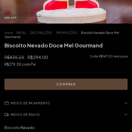
65
%
OFF
Início
.
NATAL
.
DECORAÇÕES
.
PROMOÇÕES
.
Biscoito Nevado Doce Mel
Gourmand
Biscoito Nevado Doce Mel Gourmand
R$835,23
R$294,00
2
x de
R$147,00
sem juros
R$279,30
com
Pix
MEIOS DE PAGAMENTO
MEIOS DE ENVIO
Biscoito Nevado