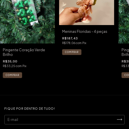
Meninas Floridas - 4 peças
R$187,43
R$178,06
com
Pix
Pingente Coração Verde
Pin
Brilho
Bril
R$35,00
R$3
R$33,25
com
Pix
R$33
FIQUE POR DENTRO DE TUDO!