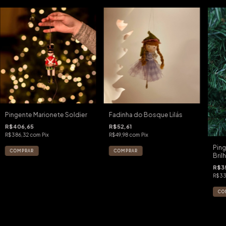
Pingente Marionete Soldier
Fadinha do Bosque Lilás
R$406,65
R$52,61
R$386,32
com
Pix
R$49,98
com
Pix
Pin
Bril
R$3
R$33