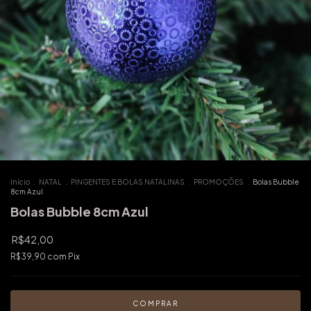
Início
.
NATAL
.
PINGENTES E BOLAS NATALINAS
.
PROMOÇÕES
.
Bolas Bubble
8cm Azul
Bolas Bubble 8cm Azul
R$42,00
R$39,90
com
Pix