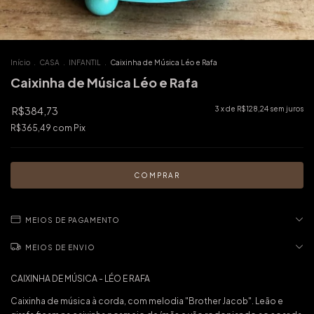
Início
.
CASA
.
INFANTIL
.
Caixinha de Música Léo e Rafa
Caixinha de Música Léo e Rafa
R$384,73
3
x de
R$128,24
sem juros
R$365,49
com
Pix
MEIOS DE PAGAMENTO
MEIOS DE ENVIO
CAIXINHA DE MÚSICA - LÉO E RAFA
Caixinha de música à corda, com melodia "Brother Jacob". Leão e