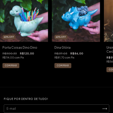
60
%
OFF
60
%
OFF
Porta Coisas Dino Dino
Dina Glória
Urs
Cer
R$300,33
R$120,00
R$217,03
R$86,00
R$59
R$114,00
com
Pix
R$81,70
com
Pix
R$56
FIQUE POR DENTRO DE TUDO!