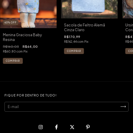
60
%
OFF
Sacola de Feltro Alemã
Urs
Cinza Claro
Cor
Menina Graciosa Baby
R$170,99
R$47
Resina
R$162,44
com
Pix
R$44
R$160,03
R$64,00
R$60,80
com
Pix
FIQUE POR DENTRO DE TUDO!