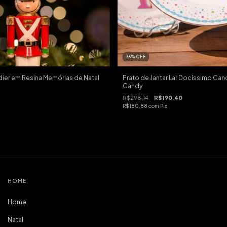
36
%
OFF
ier em Resina Memórias de Natal
Prato de Jantar Lar Docíssimo Ca
Candy
R$298,14
R$190,40
R$180,88
com
Pix
HOME
Home
Natal