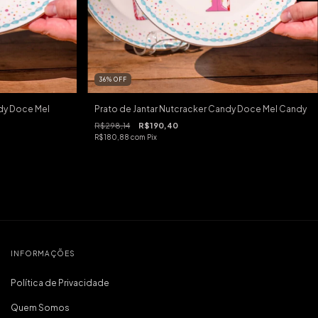
36
%
OFF
ndy Doce Mel
Prato de Jantar Nutcracker Candy Doce Mel Candy
R$298,14
R$190,40
R$180,88
com
Pix
INFORMAÇÕES
Política de Privacidade
Quem Somos