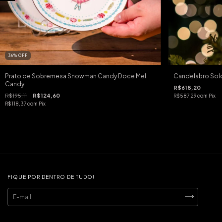
36
%
OFF
Prato de Sobremesa Snowman Candy Doce Mel
Candelabro Sold
Candy
R$618,20
R$195,11
R$124,60
R$587,29
com
Pix
R$118,37
com
Pix
FIQUE POR DENTRO DE TUDO!