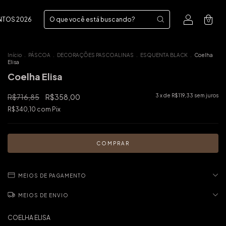
NTOS 2026
0
Início
.
PÁSCOA
.
DECORAÇÕES PASCOALINAS
.
ESQUENTA BLACK
.
Coelha
Elisa
Coelha Elisa
R$716,85
R$358,00
3
x de
R$119,33
sem juros
R$340,10
com
Pix
MEIOS DE PAGAMENTO
MEIOS DE ENVIO
COELHA ELISA