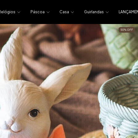
Relógios
Páscoa
Casa
Guirlandas
LANÇAME
50
%
OFF