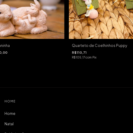
aninha
Quarteto de Coelhinhos Puppy
0,00
R$110,71
R$105,17
com
Pix
HOME
Home
Natal