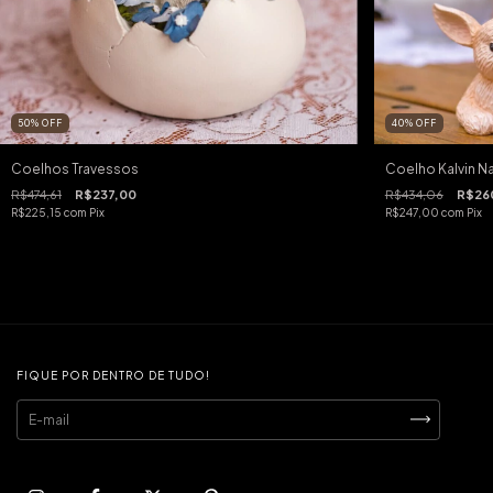
50
%
OFF
40
%
OFF
Coelhos Travessos
Coelho Kalvin N
R$474,61
R$237,00
R$434,06
R$26
R$225,15
com
Pix
R$247,00
com
Pix
FIQUE POR DENTRO DE TUDO!