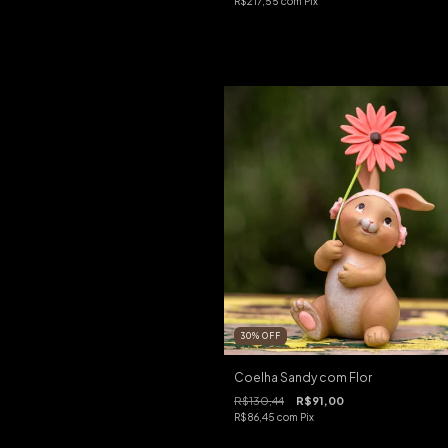
R$217,55
com
Pix
30
%
OFF
Coelha Sandy com Flor
R$130,44
R$91,00
R$86,45
com
Pix