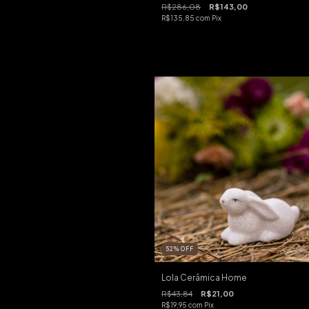
R$286,08
R$143,00
R$135,85
com
Pix
52
%
OFF
Lola Cerâmica Home
R$43,84
R$21,00
R$19,95
com
Pix