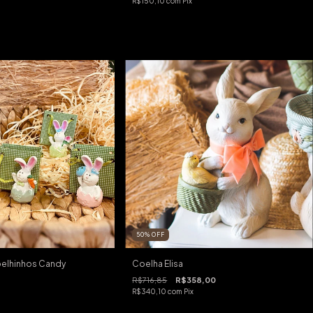
R$150,10
com
Pix
50
%
OFF
elhinhos Candy
Coelha Elisa
R$716,85
R$358,00
R$340,10
com
Pix