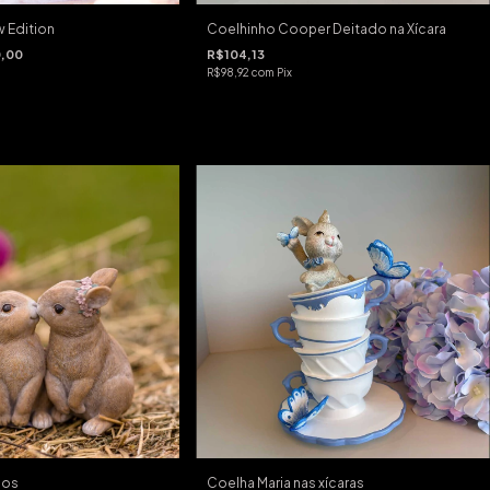
 Edition
Coelhinho Cooper Deitado na Xícara
,00
R$104,13
R$98,92
com
Pix
hos
Coelha Maria nas xícaras