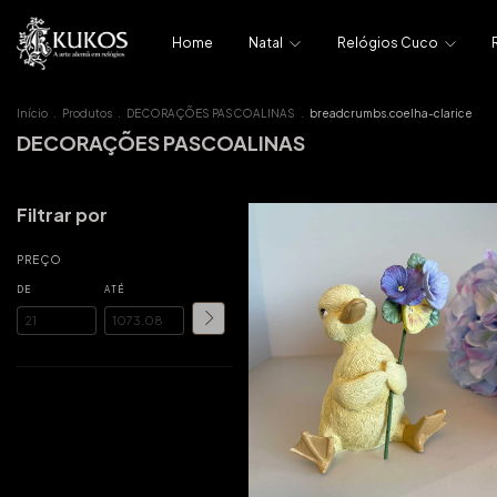
Home
Natal
Relógios Cuco
Início
.
Produtos
.
DECORAÇÕES PASCOALINAS
.
breadcrumbs.coelha-clarice
DECORAÇÕES PASCOALINAS
Filtrar por
PREÇO
DE
ATÉ