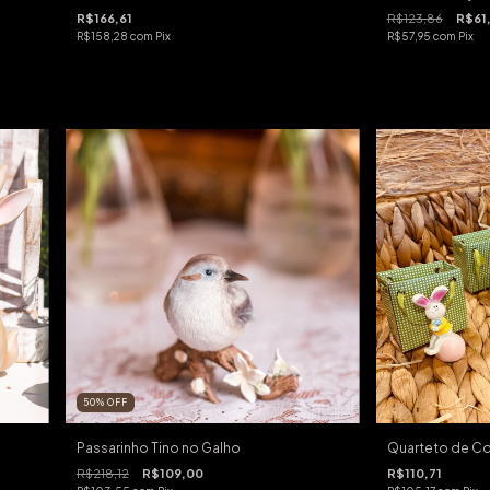
R$166,61
R$123,86
R$61
R$158,28
com
Pix
R$57,95
com
Pix
50
%
OFF
Passarinho Tino no Galho
Quarteto de Co
R$218,12
R$109,00
R$110,71