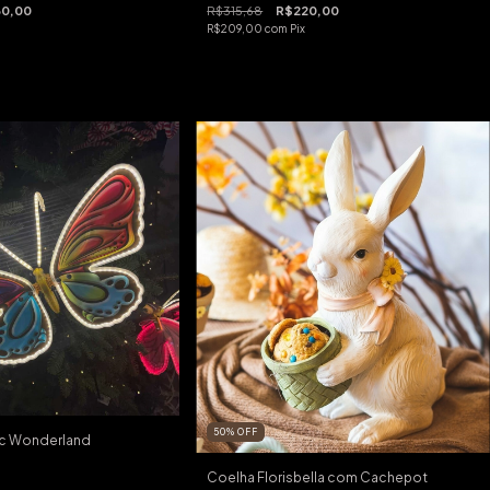
0,00
R$315,68
R$220,00
R$209,00
com
Pix
50
%
OFF
ic Wonderland
Coelha Florisbella com Cachepot