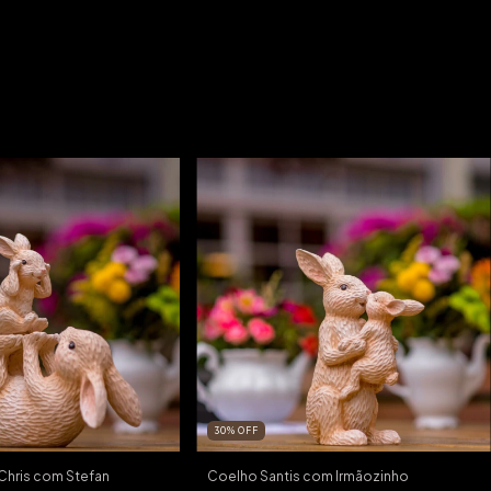
30
%
OFF
hris com Stefan
Coelho Santis com Irmãozinho