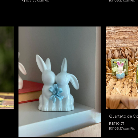
R$103,55
com
Pix
R$105,17
com
Pix
Quarteto de Co
R$110,71
R$105,17
com
Pix