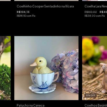
Coelhinho Cooper Sentadinho na Xícara
Coelha Lara New
R$104,13
R$80,02
R$40
R$98,92
com
Pix
R$38,00
com
Pix
51
%
OFF
Patucho na Caneca
Coelhos Beijin