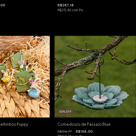
,00
R$287,18
R$272,82
com
Pix
50
%
OFF
elhinhos Puppy
Comedouro de Pássaro Blue
R$316,77
R$158,00