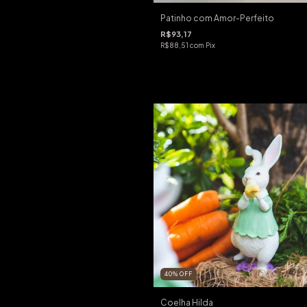
Patinho com Amor-Perfeito
R$93,17
R$88,51
com
Pix
40
%
OFF
Coelha Hilda