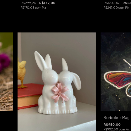
R$299,24
R$179,00
R$434,06
R$26
R$170,05
com
Pix
R$247,00
com
Pix
Borboleta Mag
R$950,00
R$902,50
com
Pix