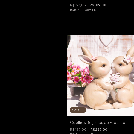
R$183,05
R$109,00
R$103,55
com
Pix
50
%
OFF
Coelhos Beijinhos de Esquimó
R$459,00
R$229,00