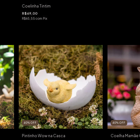
Coelinha Tintim
R$69,00
R$65,55
com
Pix
40
%
OFF
40
%
OFF
Pintinho Wow na Casca
Coelha Mamãe C