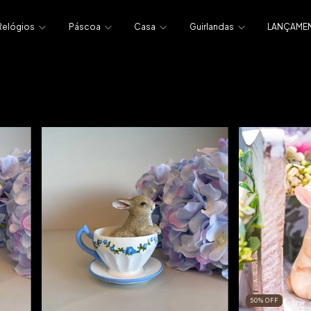
Relógios
Páscoa
Casa
Guirlandas
LANÇAME
50
%
OFF