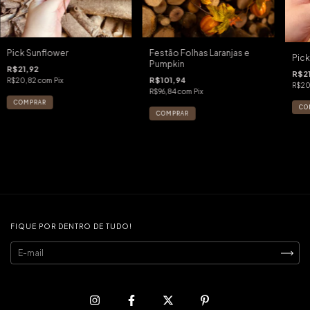
Pick Sunflower
Festão Folhas Laranjas e
Pick
Pumpkin
R$21,92
R$21
R$101,94
R$20,82
com
Pix
R$20
R$96,84
com
Pix
FIQUE POR DENTRO DE TUDO!