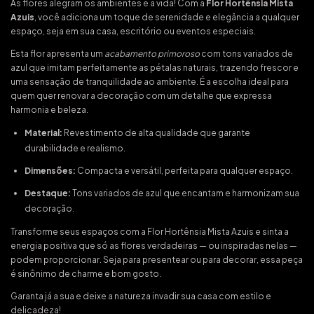
As flores alegram os ambientes e a vida! Com a
Flor Hortênsia Mista
Azuis
, você adiciona um toque de serenidade e elegância a qualquer
espaço, seja em sua casa, escritório ou eventos especiais.
Esta flor apresenta um
acabamento primoroso
com tons variados de
azul que imitam perfeitamente as pétalas naturais, trazendo frescor e
uma sensação de tranquilidade ao ambiente. É a escolha ideal para
quem quer renovar a decoração com um detalhe que expressa
harmonia e beleza.
Material:
Revestimento de alta qualidade que garante
durabilidade e realismo.
Dimensões:
Compacta e versátil, perfeita para qualquer espaço.
Destaque:
Tons variados de azul que encantam e harmonizam sua
decoração.
Transforme seus espaços com a Flor Hortênsia Mista Azuis e sinta a
energia positiva que só as flores verdadeiras — ou inspiradas nelas —
podem proporcionar. Seja para presentear ou para decorar, essa peça
é sinônimo de charme e bom gosto.
Garanta já a sua e deixe a natureza invadir sua casa com estilo e
delicadeza!