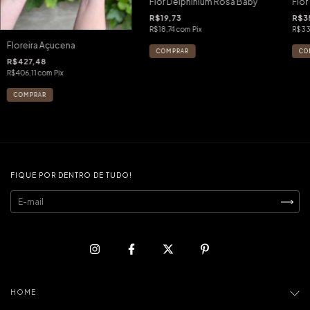
Flor Delphinium Rosa Baby
Flor
R$19,73
R$3
R$18,74
com
Pix
R$33
Floreira Açucena
R$427,48
R$406,11
com
Pix
FIQUE POR DENTRO DE TUDO!
HOME