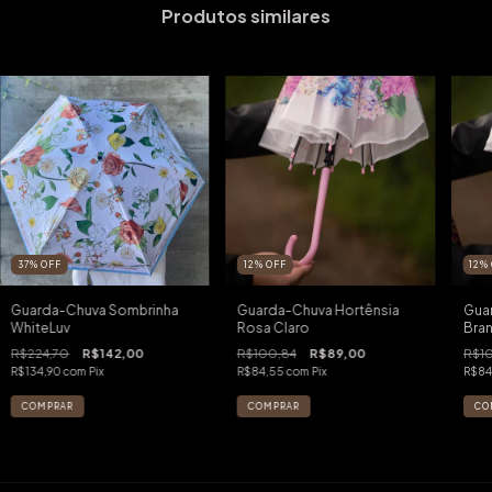
Produtos similares
37
%
OFF
12
%
OFF
12
%
Guarda-Chuva Sombrinha
Guarda-Chuva Hortênsia
Gua
WhiteLuv
Rosa Claro
Bra
R$224,70
R$142,00
R$100,84
R$89,00
R$1
R$134,90
com
Pix
R$84,55
com
Pix
R$84