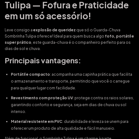
Tulipa — Fofura e Praticidade
em um só acessório!
Leve consigo a
explosão de queridez
que só o Guarda-Chuva
Sombrinha Tulipa oferece! Ideal para quem busca algo
fofo, portátil e
super prático
, este guarda-chuva é o companheiro perfeito para os
dias de sol e chuva.
Principais vantagens:
Portátil e compacto
: acompanha uma capinha prática que facilita
o armazenamento e transporte, permitindo que você o carregue
para qualquer lugar com facilidade.
Revestimento com proteção UV
: protege contra os raios solares,
garantindo conforto e segurança, seja em dias de chuva ou sol
intenso.
Material resistente em PVC
: durabilidade e leveza se unem para
oferecer um produto de alta qualidade e fácil manuseio.
Além de funcional, o Sombrinha Tulipa é um charme à parte,