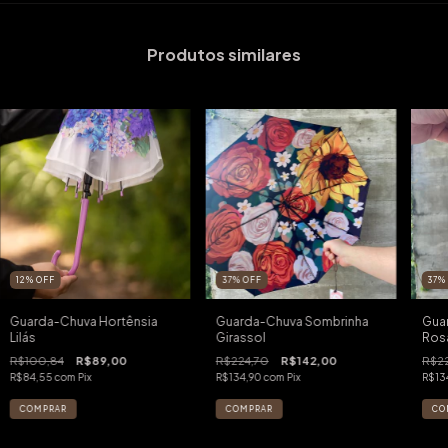
Produtos similares
12
%
OFF
37
%
OFF
37
Guarda-Chuva Hortênsia
Guarda-Chuva Sombrinha
Gua
Lilás
Girassol
Ros
R$100,84
R$89,00
R$224,70
R$142,00
R$22
R$84,55
com
Pix
R$134,90
com
Pix
R$13