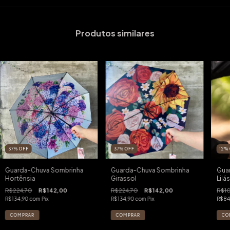
Produtos similares
37
%
OFF
37
%
OFF
12
%
Guarda-Chuva Sombrinha
Guarda-Chuva Sombrinha
Gua
Hortênsia
Girassol
Lilás
R$224,70
R$142,00
R$224,70
R$142,00
R$1
R$134,90
com
Pix
R$134,90
com
Pix
R$84