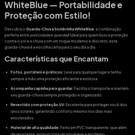
WhiteBlue — Portabilidade e
Proteção com Estilo!
Descubra o
Guarda-Chuva Sombrinha WhiteBlue
, a combinação
perfeita entre
praticidade
e
queridez
! Ideal para quem busca proteção
contra o sol e a chuva com um toque moderno e discreto, este
guarda-chuva é a escolha certa para o seu dia a dia.
Características que Encantam
Fofos, portáteis e práticos:
Leve para qualquer lugar e tenha
sempre à mão uma proteção eficiente e estilosa.
Acompanha capinha para guardar:
Facilita o transporte e mantém
seu guarda-chuva sempre protegido e organizado.
Revestido com proteção UV:
Excelente para proteger você dos
raios solares, garantindo conforto mesmo nos dias mais
ensolarados.
Material de alta qualidade:
Feito em PVC transparente, que além
de resistente, proporciona um visual leve e moderno.