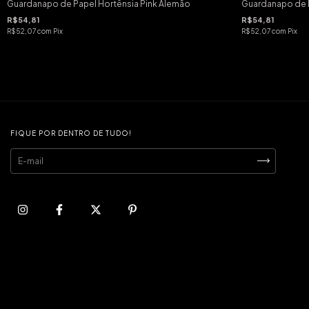
Guardanapo de Papel Hortênsia Pink Alemão
Guardanapo de P
R$54,81
R$54,81
R$52,07
com
Pix
R$52,07
com
Pix
FIQUE POR DENTRO DE TUDO!