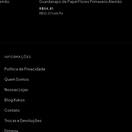
lemão
Guardanapo de Papel Flores Primaveris Alemão
R$54,81
R$52,07
com
Pix
INFORMAÇÕES
Política de Privacidade
Quem Somos
Nossas Lojas
Blog Kukos
Contato
Trocas e Devoluções
Entrega