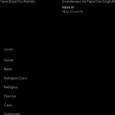
apel Beija Flor Alemão
Guardanapo de Papel Van Gogh A
R$54,81
R$52,07
com
Pix
HOME
Home
Natal
Relógios Cuco
Relógios
Páscoa
Casa
Guirlandas