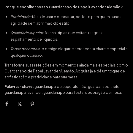
Por que escolher nosso Guardanapo de Papel Lavander Alemão?
Praticidade:
fácil de usar e descartar, perfeito para quem busca
agilidade sem abrir mão do estilo.
Qualidade superior:
folhas triplas que evitam rasgos e
espalhamento de líquidos.
Toque decorativo:
o design elegante acrescenta charme especial a
qualquer ocasião.
Transforme suas refeições em momentos ainda mais especiais com o
Guardanapo de Papel Lavander Alemão. Adquira já e dê um toque de
sofisticação e praticidade para sua mesa!
Palavras-chave:
guardanapo de papel alemão, guardanapo triplo,
guardanapo lavander, guardanapo para festa, decoração de mesa.