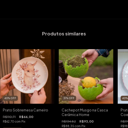
Produtos similares
40
%
OFF
31
%
OFF
40
Prato Sobremesa Carneiro
Cachepot Musgo na Casca
Prat
Cerâmica Home
Coe
R$110,71
R$66,00
R$134,82
R$93,00
R$17
R$62,70
com
Pix
R$88,35
com
Pix
R$98