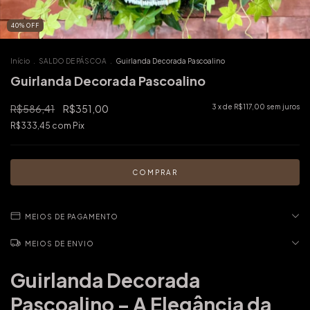
40
%
OFF
Início
.
SALDO DE PÁSCOA
.
Guirlanda Decorada Pascoalino
Guirlanda Decorada Pascoalino
R$586,41
R$351,00
3
x de
R$117,00
sem juros
R$333,45
com
Pix
MEIOS DE PAGAMENTO
MEIOS DE ENVIO
Guirlanda Decorada
Pascoalino – A Elegância da