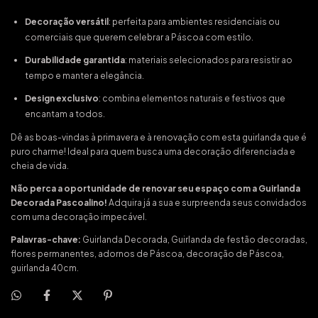
Decoração versátil
: perfeita para ambientes residenciais ou
comerciais que querem celebrar a Páscoa com estilo.
Durabilidade garantida
: materiais selecionados para resistir ao
tempo e manter a elegância.
Design exclusivo
: combina elementos naturais e festivos que
encantam a todos.
Dê as boas-vindas à primavera e à renovação com esta guirlanda que é
puro charme! Ideal para quem busca uma decoração diferenciada e
cheia de vida.
Não perca a oportunidade de renovar seu espaço com a Guirlanda
Decorada Pascoalino!
Adquira já a sua e surpreenda seus convidados
com uma decoração impecável.
Palavras-chave:
Guirlanda Decorada, Guirlanda de festão decoradas,
flores permanentes, adornos de Páscoa, decoração de Páscoa,
guirlanda 40cm.