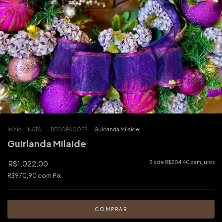
Início
.
NATAL
.
DECORAÇÕES
.
Guirlanda Milaide
Guirlanda Milaide
R$1.022,00
5
x de
R$204,40
sem juros
R$970,90
com
Pix