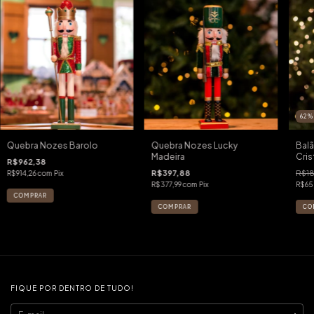
62
Quebra Nozes Barolo
Quebra Nozes Lucky
Bal
Madeira
Cris
R$962,38
R$397,88
R$1
R$914,26
com
Pix
R$377,99
com
Pix
R$65
FIQUE POR DENTRO DE TUDO!