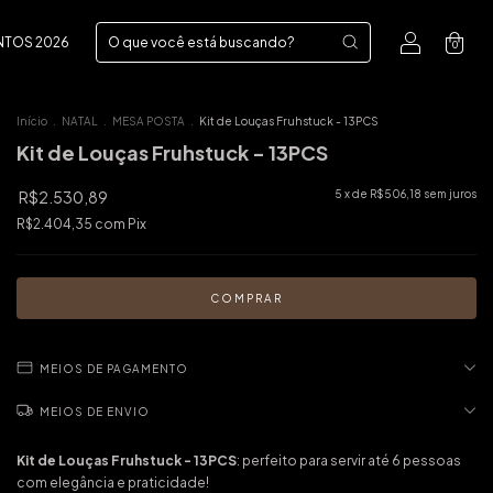
NTOS 2026
0
Início
.
NATAL
.
MESA POSTA
.
Kit de Louças Fruhstuck - 13PCS
Kit de Louças Fruhstuck - 13PCS
R$2.530,89
5
x de
R$506,18
sem juros
R$2.404,35
com
Pix
MEIOS DE PAGAMENTO
MEIOS DE ENVIO
Kit de Louças Fruhstuck - 13PCS
: perfeito para servir até 6 pessoas
com elegância e praticidade!