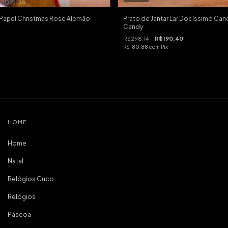
Papel Christmas Rose Alemão
Prato de Jantar Lar Docíssimo Ca
Candy
R$298,14
R$190,40
R$180,88
com
Pix
HOME
Home
Natal
Relógios Cuco
Relógios
Páscoa