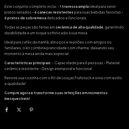
Este conjunto completo inclui: -
1 travessa ampla
ideal para servir
pratos variados -
6 canecas resistentes
para suas bebidas favoritas -
6 pratos de sobremesa
delicados e funcionais
Todas as peças são feitas em
cerâmica de alta qualidade
, garantindo
durabilidade e um toque sofisticado à sua mesa.
Ideal para cafés da manhã, almoços e reuniões com amigos ou
familiares, o kit combina praticidade com charme, deixando seu
momento à mesa ainda mais especial.
Características principais:
- Capacidade para 6 pessoas - Material:
cerâmica resistente - Design atemporal e funcional
Renove sua cozinha com o Kit de Louças Fruhstuck e sirva com estilo
e qualidade!
Compre agora e transforme suas refeições em momentos
inesquecíveis!