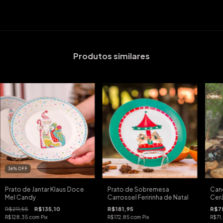
Produtos similares
36
%
OFF
Prato de Jantar Klaus Doce
Prato de Sobremesa
Can
Mel Candy
Carrossel Feririnha de Natal
Cer
R$211,55
R$135,10
R$181,95
R$7
R$128,35
com
Pix
R$172,85
com
Pix
R$71