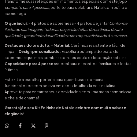
Transforme suas refeições em momentos especiais com este
jogo
completo para 4 pessoas
, perfeito para celebrar o Natal com estilo e
aconchego.
O que inclui:
- 4 pratos de sobremesa - 4 pratos de jantar
Conforme
ilustrado nas imagens, todas as peças são feitas de cerâmica de alta
qualidade, garantindo durabilidade e um toque sofisticado à sua mesa.
Destaques do produto:
-
Material:
Cerâmica resistente e fácil de
limpar -
Design personalizado:
Escolha a estampa do prato de
sobremesa que mais combina com seu estilo e decoração natalina -
Capacidade para 4 pessoas:
Ideal para encontros familiares e festas
íntimas
Este kit é a escolha perfeita para quem busca combinar
funcionalidade com beleza em cada detalhe da ceia natalina.
Aproveite para encantar seus convidados com uma mesa harmoniosa
e cheia de charme!
Garanta já o seu Kit Feirinha de Natal e celebre com muito sabor e
elegância!