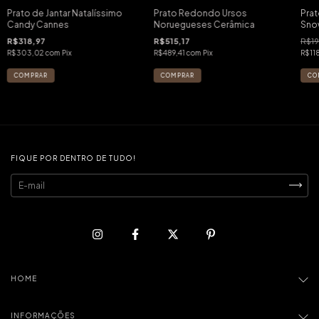
Prato de Jantar Natalíssimo
Prato Redondo Ursos
Pra
Candy Cannes
Noruegueses Cerâmica
Sno
Can
R$318,97
R$515,17
R$19
R$303,02
com
Pix
R$489,41
com
Pix
R$11
FIQUE POR DENTRO DE TUDO!
HOME
INFORMAÇÕES