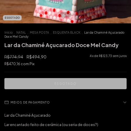
ESGOTADO
Início
.
NATAL
.
MESA POSTA
.
ESQUENTA BLACK
.
Lar da Chaminé Açucarado
Doce Mel Candy
Lar da Chaminé Açucarado Doce Mel Candy
R$774,94
R$494,90
4
x de
R$123,73
sem juros
R$470,16
com
Pix
MEIOS DE PAGAMENTO
Lar da Chaminé Açucarado
Lar encantado feito de cerâmica (ou seria de doces?)