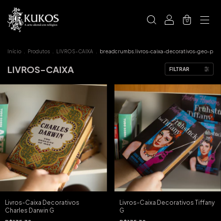
0
Início
.
Produtos
.
LIVROS-CAIXA
.
breadcrumbs.livros-caixa-decorativos-geo-p
LIVROS-CAIXA
FILTRAR
Livros-Caixa Decorativos
Livros-Caixa Decorativos Tiffany
Charles Darwin G
G