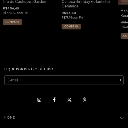
Trio de Cachepot Garden
Caneca Birthday Elefantinho
Cerâmica
R$406,65
Meni
R$83,30
R$386,32
com
Pix
Res
R$79,14
com
Pix
R$1
R$60
FIQUE POR DENTRO DE TUDO!
HOME