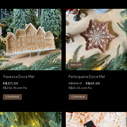
54
%
OFF
Travessa Doce Mel
Petisqueira Doce Mel
R$217,03
R$150,17
R$69,00
R$206,18
com
Pix
R$65,55
com
Pix