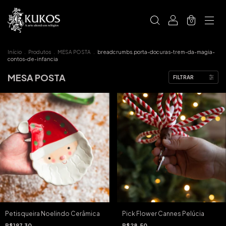
0
Início
.
Produtos
.
MESA POSTA
.
breadcrumbs.porta-docuras-trem-da-magia-
contos-de-infancia
MESA POSTA
FILTRAR
Petisqueira Noelindo Cerâmica
Pick Flower Cannes Pelúcia
R$197,30
R$28,50