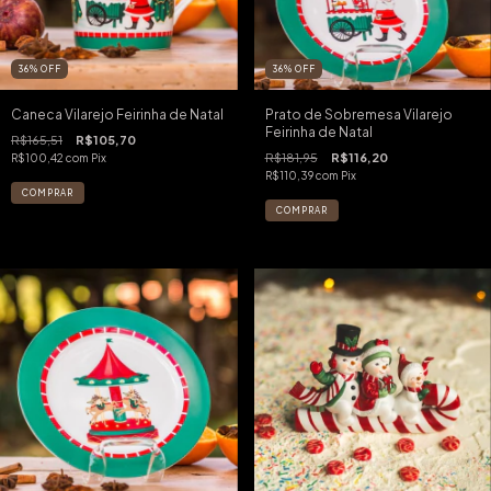
36
%
OFF
36
%
OFF
Caneca Vilarejo Feirinha de Natal
Prato de Sobremesa Vilarejo
Feirinha de Natal
R$165,51
R$105,70
R$181,95
R$116,20
R$100,42
com
Pix
R$110,39
com
Pix