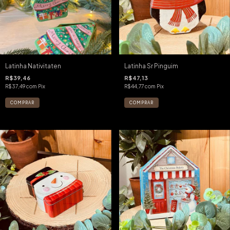
Latinha Nativitaten
Latinha Sr Pinguim
R$39,46
R$47,13
R$37,49
com
Pix
R$44,77
com
Pix