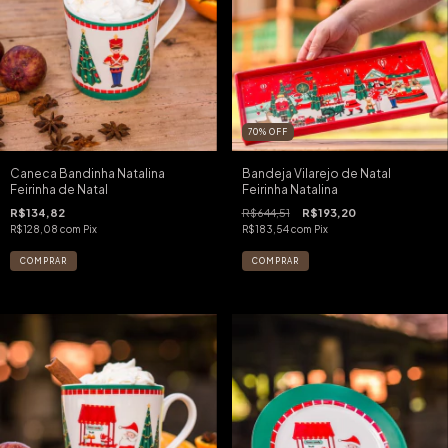
70
%
OFF
Caneca Bandinha Natalina
Bandeja Vilarejo de Natal
Feirinha de Natal
Feirinha Natalina
R$134,82
R$644,51
R$193,20
R$128,08
com
Pix
R$183,54
com
Pix