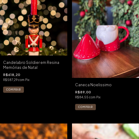
Candelabro Soldier em Resina
Memórias de Natal
R$618,20
R$587,29
com
Pix
Caneca Noelissimo
R$89,00
R$84,55
com
Pix