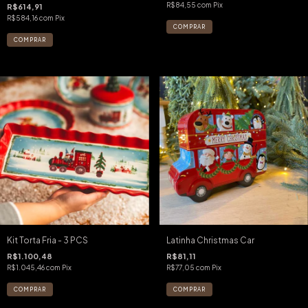
R$84,55
com
Pix
R$614,91
R$584,16
com
Pix
Kit Torta Fria - 3 PCS
Latinha Christmas Car
R$1.100,48
R$81,11
R$1.045,46
com
Pix
R$77,05
com
Pix