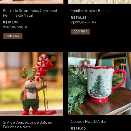
Prato de Sobremesa Carrossel
Família Docilda Resina
Feririnha de Natal
R$516,26
R$181,95
R$490,45
com
Pix
R$172,85
com
Pix
Caneca Noel D Antam
Sr Alce Vendedor de Balões
Feirinha de Natal
R$89,00