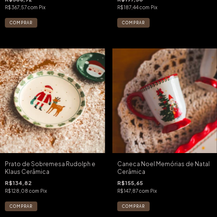
R$367,57
com
Pix
R$187,44
com
Pix
Prato de Sobremesa Rudolph e
Caneca Noel Memórias de Natal
Klaus Cerâmica
Cerâmica
R$134,82
R$155,65
R$128,08
com
Pix
R$147,87
com
Pix