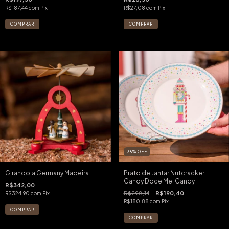
R$187,44
com
Pix
R$27,08
com
Pix
36
%
OFF
Girandola Germany Madeira
Prato de Jantar Nutcracker
Candy Doce Mel Candy
R$342,00
R$298,14
R$190,40
R$324,90
com
Pix
R$180,88
com
Pix