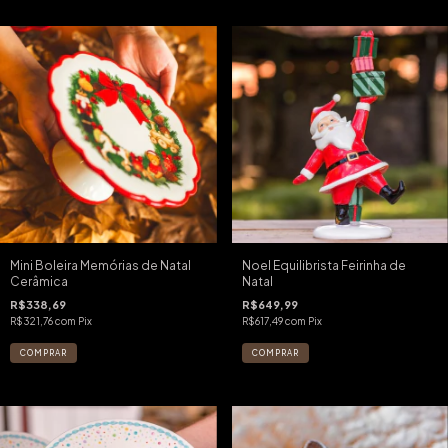
Mini Boleira Memórias de Natal
Noel Equilibrista Feirinha de
Cerâmica
Natal
R$338,69
R$649,99
R$321,76
com
Pix
R$617,49
com
Pix