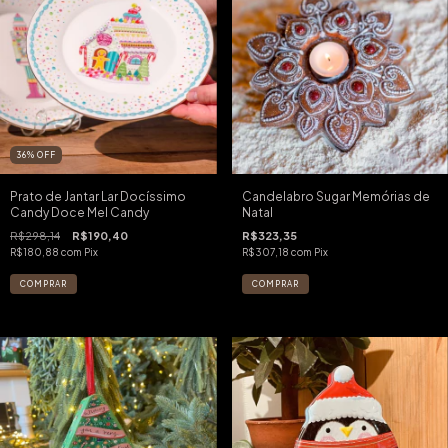
36
%
OFF
Prato de Jantar Lar Docíssimo
Candelabro Sugar Memórias de
Candy Doce Mel Candy
Natal
R$298,14
R$190,40
R$323,35
R$180,88
com
Pix
R$307,18
com
Pix