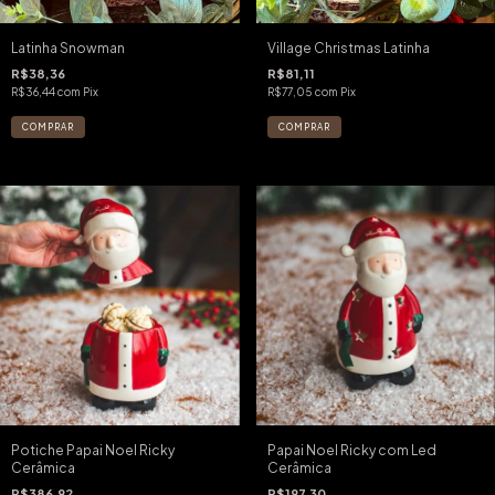
Latinha Snowman
Village Christmas Latinha
R$38,36
R$81,11
R$36,44
com
Pix
R$77,05
com
Pix
Potiche Papai Noel Ricky
Papai Noel Ricky com Led
Cerâmica
Cerâmica
R$386,92
R$197,30