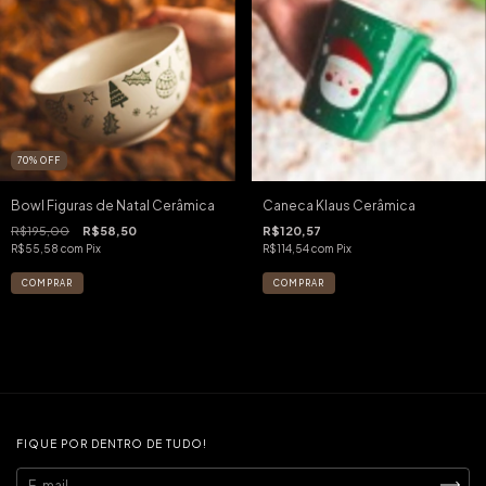
70
%
OFF
Bowl Figuras de Natal Cerâmica
Caneca Klaus Cerâmica
R$195,00
R$58,50
R$120,57
R$55,58
com
Pix
R$114,54
com
Pix
FIQUE POR DENTRO DE TUDO!