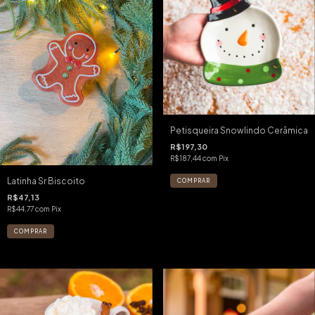
Petisqueira Snowlindo Cerâmica
R$197,30
R$187,44
com
Pix
Latinha Sr Biscoito
R$47,13
R$44,77
com
Pix