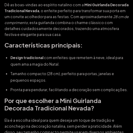
Dê as boas-vindas ao espírito natalino com a
Mini Guirlanda Decorada
Tradicional Nevada
, o enfeite perfeito para transformar sua porta em
um convite acolhedor para as festas. Com aproximadamente
28 cm de
comprimento
, esta guirlanda combina o charme clássico com
detalhes cuidadosamente decorados, trazendo uma atmosfera
festiva e elegante para sua casa.
Características principais:
Design tradicional
com enfeites que remetem à neve, ideal para
quem ama a magia do Natal.
Tamanho compacto (28 cm), perfeito para portas, janelas e
pequenos espaços.
Pronta para pendurar, facilitando a decoração sem complicações.
Por que escolher a Mini Guirlanda
Decorada Tradicional Nevada?
Ela é a escolha ideal para quem deseja um toque de tradição e
aconchego na decoração natalina, sem perder a praticidade. Além
disso, seu tamanho compacto permite usar em diversos ambientes,