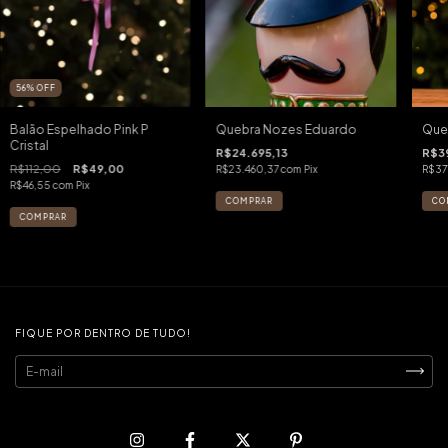
56
%
OFF
Balão Espelhado Pink P
Quebra Nozes Eduardo
Que
Cristal
R$24.695,13
R$3
R$112,00
R$49,00
R$23.460,37
com
Pix
R$37
R$46,55
com
Pix
FIQUE POR DENTRO DE TUDO!