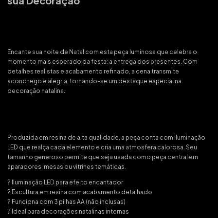
sua Decoração
Encante sua noite de Natal com esta peça luminosa que celebra o
momento mais esperado da festa: a entrega dos presentes. Com
detalhes realistas e acabamento refinado, a cena transmite
aconchego e alegria, tornando-se um destaque especial na
decoração natalina.
Produzida em resina de alta qualidade, a peça conta com iluminação
LED que realça cada elemento e cria uma atmosfera calorosa. Seu
tamanho generoso permite que seja usada como peça central em
aparadores, mesas ou vitrines temáticas.
? Iluminação LED para efeito encantador
? Escultura em resina com acabamento detalhado
? Funciona com 3 pilhas AA (não inclusas)
? Ideal para decorações natalinas internas