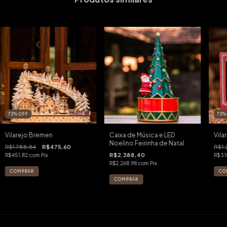
73
%
OFF
73
Vilarejo Bremen
Caixa de Música e LED
Vila
Noelino Feirinha de Natal
R$1.788,84
R$475,60
R$1.
R$2.388,40
R$451,82
com
Pix
R$31
R$2.268,98
com
Pix