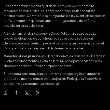
Feita em cerâmica de alta qualidade, esta
petisqueira
combina
resistência e estilo, ideal para servir aperitivos, petiscos ou até
mesmo doces. Com medidas compactas de
15x13 cm
, ela se encaixa
perfeitamente em qualquer ambiente, seja na mesa do café, na
cozinha ou na sala de estar.
Além de funcional, a Petisqueira Doce Mel é uma peça que traz um
toque de elegância e aconchego ao seu espaço. Seu design
delicado e acabamento impecável tornam-na um item indispensável
para quem valoriza beleza e utilidade em cada detalhe.
Características principais:
- Material: cerâmica resistente - Medidas:
15 cm de comprimento x 13 cm de largura - Ideal para servir petiscos,
doces e aperitivos - Fácil de limpar e conservar
Surpreenda seus convidados com uma apresentação charmosa e
pratique ao mesmo tempo. Adquira já a sua Petisqueira Doce Mel e
transforme seus momentos especiais!