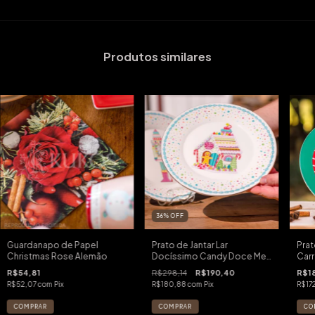
Produtos similares
36
%
OFF
Guardanapo de Papel
Prato de Jantar Lar
Pra
Christmas Rose Alemão
Docíssimo Candy Doce Mel
Carr
Candy
R$54,81
R$298,14
R$190,40
R$18
R$52,07
com
Pix
R$180,88
com
Pix
R$17