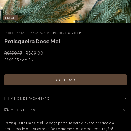
54
%
OFF
Início
.
NATAL
.
MESA POSTA
.
Petisqueira Doce Mel
Petisqueira Doce Mel
R$150,17
R$69,00
R$65,55
com
Pix
MEIOS DE PAGAMENTO
MEIOS DE ENVIO
Petisqueira Doce Mel
– a peça perfeita para elevar o charme e a
praticidade das suas reuniões e momentos de descontração!