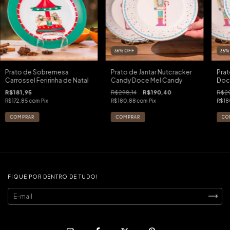
36
%
OFF
36
Prato de Sobremesa
Prato de Jantar Nutcracker
Prat
Carrossel Feririnha de Natal
Candy Doce Mel Candy
Doc
Can
R$181,95
R$298,14
R$190,40
R$29
R$172,85
com
Pix
R$180,88
com
Pix
R$18
FIQUE POR DENTRO DE TUDO!