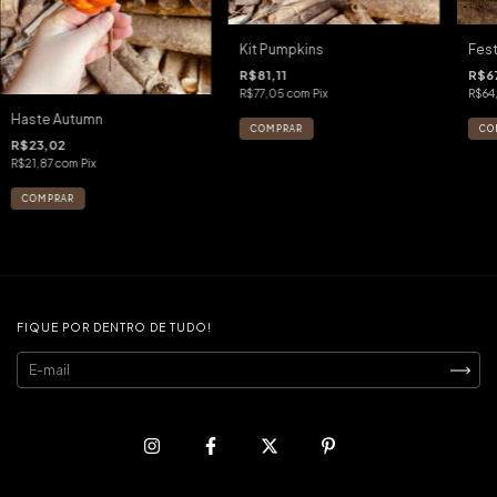
Kit Pumpkins
Fest
R$81,11
R$6
R$77,05
com
Pix
R$64
Haste Autumn
R$23,02
R$21,87
com
Pix
FIQUE POR DENTRO DE TUDO!