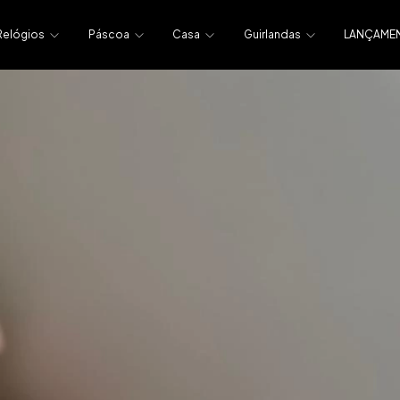
Relógios
Páscoa
Casa
Guirlandas
LANÇAME