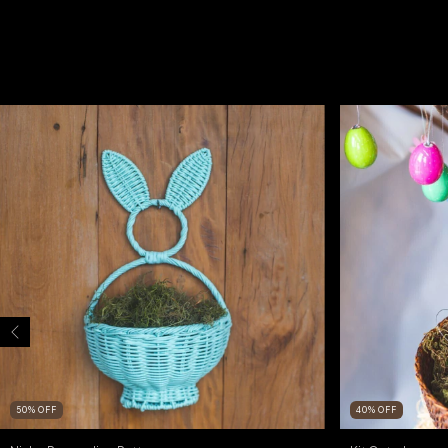
50
%
OFF
40
%
OFF