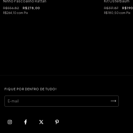
Ninho Pascoalino Rattan
Kit Osterbaum
R$556,82
R$278,00
R$317,87
R$190
R$264,10
com
Pix
R$180,50
com
Pix
FIQUE POR DENTRO DE TUDO!