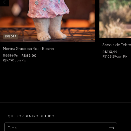
65
%
OFF
Sacola de Feltro
Menina Graciosa Rosa Resina
R$113,99
R$236,76
R$82,00
R$108,29
com
Pix
R$77,90
com
Pix
FIQUE POR DENTRO DE TUDO!