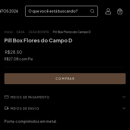
NTOS 2026
0
Início
.
CASA
.
CASA BONITA
.
Pill Box Flores do Campo D
Pill Box Flores do Campo D
R$28,50
R$27,08
com
Pix
MEIOS DE PAGAMENTO
MEIOS DE ENVIO
Porta-comprimidos em metal.