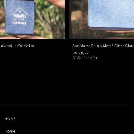
 Alemã Lar Doce Lar
Sacola de Feltro Alemã Cinza Clar
R$170,99
R$162,44
com
Pix
HOME
Home