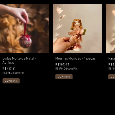
Bolas Noite de Natal -
Meninas Floridas - 4 peças
Fadi
Acrílico
R$187,43
R$52
R$417,61
R$178,06
com
Pix
R$49
R$396,73
com
Pix