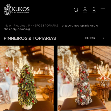
0
Início
.
Produtos
.
PINHEIROS & TOPIARIAS
.
breadcrumbs.topiaria-cedro-
chambery-nevada-g
PINHEIROS & TOPIARIAS
FILTRAR