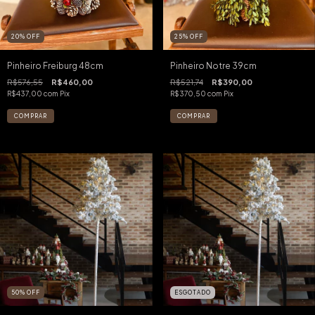
20
%
OFF
25
%
OFF
Pinheiro Freiburg 48cm
Pinheiro Notre 39cm
R$576,55
R$460,00
R$521,74
R$390,00
R$437,00
com
Pix
R$370,50
com
Pix
50
%
OFF
ESGOTADO