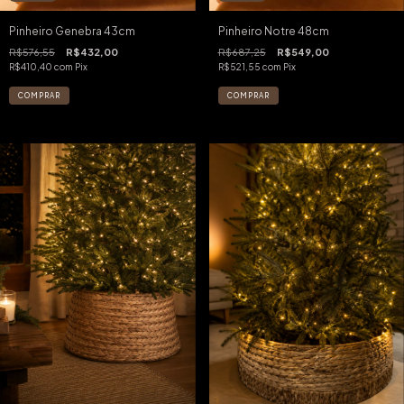
Pinheiro Genebra 43cm
Pinheiro Notre 48cm
R$576,55
R$432,00
R$687,25
R$549,00
R$410,40
com
Pix
R$521,55
com
Pix