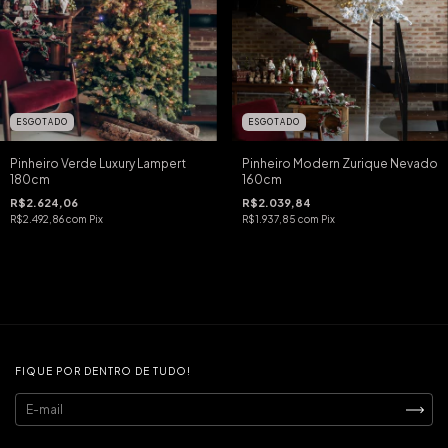
ESGOTADO
ESGOTADO
Pinheiro Verde Luxury Lampert
Pinheiro Modern Zurique Nevado
180cm
160cm
R$2.624,06
R$2.039,84
R$2.492,86
com
Pix
R$1.937,85
com
Pix
FIQUE POR DENTRO DE TUDO!