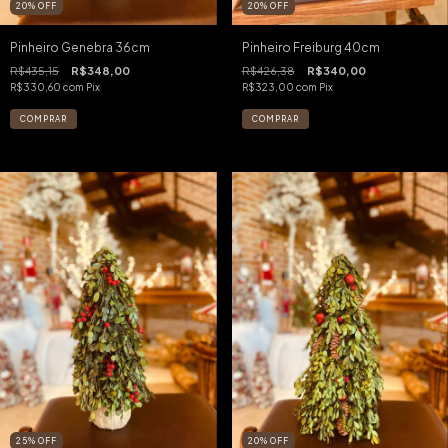
20
%
OFF
20
%
OFF
Pinheiro Genebra 36cm
Pinheiro Freiburg 40cm
R$435,15
R$348,00
R$426,38
R$340,00
R$330,60
com
Pix
R$323,00
com
Pix
25
%
OFF
20
%
OFF