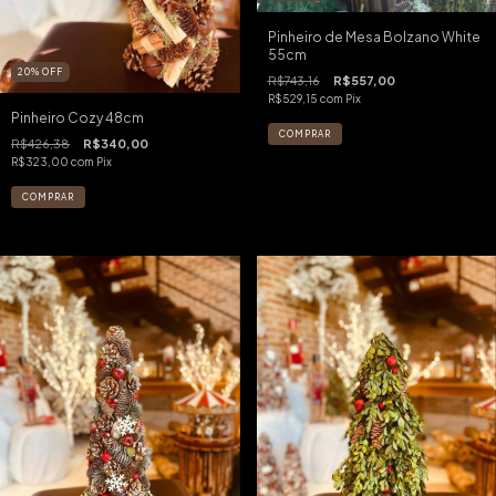
Pinheiro de Mesa Bolzano White
55cm
20
%
OFF
R$743,16
R$557,00
R$529,15
com
Pix
Pinheiro Cozy 48cm
R$426,38
R$340,00
R$323,00
com
Pix