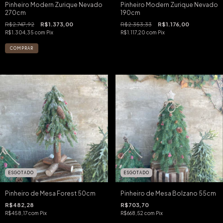
Pinheiro Modern Zurique Nevado
Pinheiro Modern Zurique Nevado
270cm
190cm
R$2.747,92
R$1.373,00
R$2.353,33
R$1.176,00
R$1.304,35
com
Pix
R$1.117,20
com
Pix
ESGOTADO
ESGOTADO
Pinheiro de Mesa Forest 50cm
Pinheiro de Mesa Bolzano 55cm
R$482,28
R$703,70
R$458,17
com
Pix
R$668,52
com
Pix