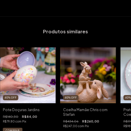
Produtos similares
40
%
OFF
40
%
OFF
40
Pote Doçuras Jardins
Coelha Mamãe Chris com
Prat
Stefan
Coe
R$140,30
R$84,00
R$434,06
R$260,00
R$17
R$79,80
com
Pix
R$247,00
com
Pix
R$98