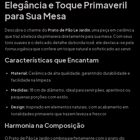
Elegância e Toque Primaveril
para Sua Mesa
Descubra o charme do
Prato de Pão Le Jardin
, uma peça em cerâmica
que traz a beleza da primavera diretamente para sua mesa. Com seus
tons suaves e o delicado detalhe da borda rosê, ele destaca-se pela
forma orgânica
que confere um toque natural e sofisticado ao servir.
Características que Encantam
Material:
Cerâmica de alta qualidade, garantindo durabilidade e
facilidade na limpeza.
Medidas:
18 cm de diâmetro, ideal para servir pães, aperitivos ou
pequenas porções com estilo.
Design:
Inspirado em elementos naturais, com acabamento em
tonalidades primaveris que trazem leveza e frescor.
Harmonia na Composição
O Prato de Pão Le Jardin combina perfeitamente com o prato do