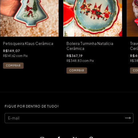
Petisqueira Klaus Cerâmica
Boleira Turminha Natalícia
Trav
Cerâmica
Cer
R$149,07
R$367,19
R$4
R$141,62
com
Pix
R$348,83
com
Pix
R$3
FIQUE POR DENTRO DE TUDO!