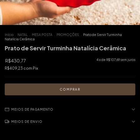
Início
.
NATAL
.
MESA POSTA
.
PROMOÇÕES
.
Prato de Servir Turminha
Natalícia Cerâmica
Prato de Servir Turminha Natalícia Cerâmica
R$430,77
4
x de
R$107,69
sem juros
R$409,23
com
Pix
MEIOS DE PAGAMENTO
MEIOS DE ENVIO