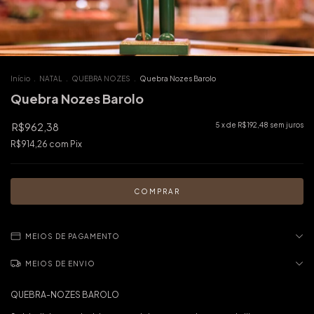
Início
.
NATAL
.
QUEBRA NOZES
.
Quebra Nozes Barolo
Quebra Nozes Barolo
R$962,38
5
x de
R$192,48
sem juros
R$914,26
com
Pix
MEIOS DE PAGAMENTO
MEIOS DE ENVIO
QUEBRA-NOZES BAROLO