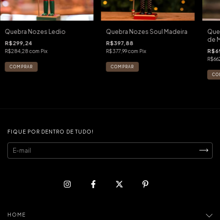
Quebra Nozes Ledio
Quebra Nozes Soul Madeira
Queb
de 
R$299,24
R$397,88
R$69
R$284,28
com
Pix
R$377,99
com
Pix
R$66
FIQUE POR DENTRO DE TUDO!
HOME