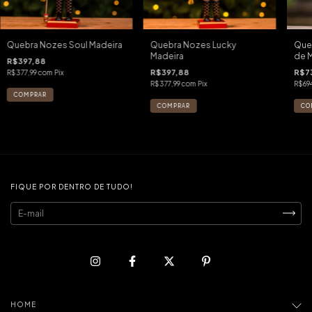
Quebra Nozes Soul Madeira
Quebra Nozes Lucky
Queb
Madeira
de 
R$397,88
R$397,88
R$73
R$377,99
com
Pix
R$377,99
com
Pix
R$69
FIQUE POR DENTRO DE TUDO!
HOME