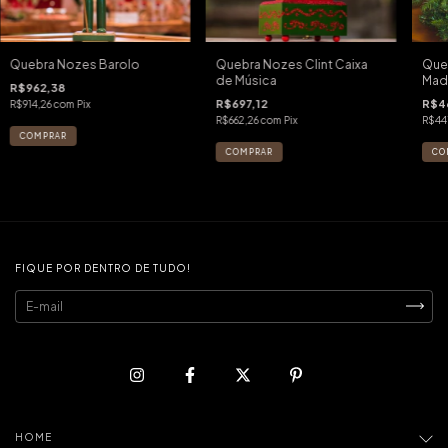
Quebra Nozes Barolo
Quebra Nozes Clint Caixa
Que
de Música
Mad
R$962,38
R$697,12
R$4
R$914,26
com
Pix
R$662,26
com
Pix
R$44
FIQUE POR DENTRO DE TUDO!
HOME