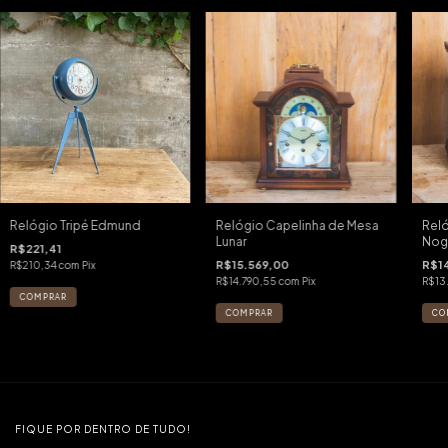
Relógio Tripé Edmund
Relógio Capelinha de Mesa
Reló
Lunar
Nog
R$221,41
R$15.569,00
R$1
R$210,34
com
Pix
R$14.790,55
com
Pix
R$13
FIQUE POR DENTRO DE TUDO!