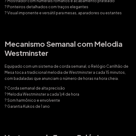
? Mostrador com numerais romanos e acabamento prateado
? Ponteiros detalhados com traços elegantes
? Visual imponente e versátil para mesas, aparadores ou estantes
Mecanismo Semanal com Melodia
Westminster
Equipado com um sistema de corda semanal, o Relógio Carrilhão de
Mesa toca a tradicional melodia de Westminster a cada 15 minutos,
com badaladas que anunciam o número de horas na hora cheia.
? Corda semanal de alta precisão
? Melodia Westminster a cada 1/4 de hora
? Som harmônico e envolvente
? Garantia Kukos de 1 ano