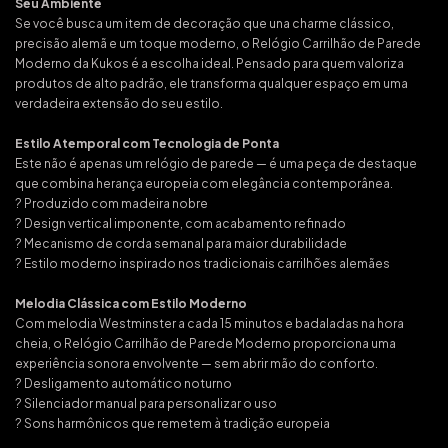
Seu Ambiente
Se você busca um item de decoração que una charme clássico,
precisão alemã e um toque moderno, o Relógio Carrilhão de Parede
Moderno da Kukos é a escolha ideal. Pensado para quem valoriza
produtos de alto padrão, ele transforma qualquer espaço em uma
verdadeira extensão do seu estilo.
Estilo Atemporal com Tecnologia de Ponta
Este não é apenas um relógio de parede — é uma peça de destaque
que combina herança europeia com elegância contemporânea.
? Produzido com madeira nobre
? Design vertical imponente, com acabamento refinado
? Mecanismo de corda semanal para maior durabilidade
? Estilo moderno inspirado nos tradicionais carrilhões alemães
Melodia Clássica com Estilo Moderno
Com melodia Westminster a cada 15 minutos e badaladas na hora
cheia, o Relógio Carrilhão de Parede Moderno proporciona uma
experiência sonora envolvente — sem abrir mão do conforto.
? Desligamento automático noturno
? Silenciador manual para personalizar o uso
? Sons harmônicos que remetem à tradição europeia