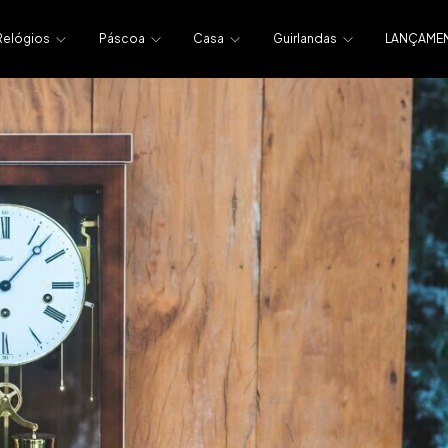
Relógios
Páscoa
Casa
Guirlandas
LANÇAME