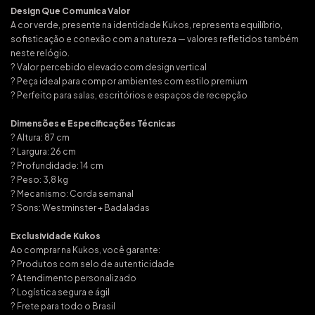
Design Que Comunica Valor
A cor verde, presente na identidade Kukos, representa equilíbrio,
sofisticação e conexão com a natureza — valores refletidos também
neste relógio.
? Valor percebido elevado com design vertical
? Peça ideal para compor ambientes com estilo premium
? Perfeito para salas, escritórios e espaços de recepção
Dimensões e Especificações Técnicas
? Altura: 87 cm
? Largura: 26 cm
? Profundidade: 14 cm
? Peso: 3,8 kg
? Mecanismo: Corda semanal
? Sons: Westminster + Badaladas
Exclusividade Kukos
Ao comprar na Kukos, você garante:
? Produtos com selo de autenticidade
? Atendimento personalizado
? Logística segura e ágil
? Frete para todo o Brasil