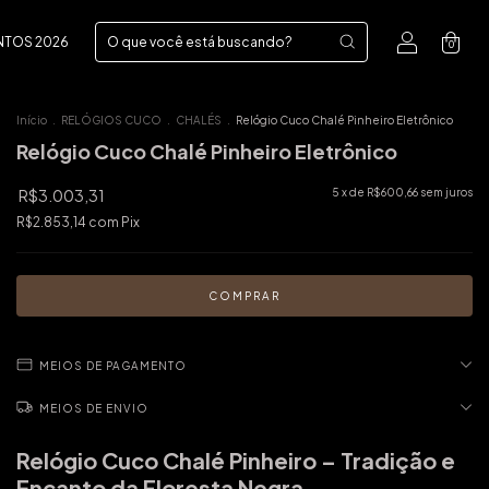
NTOS 2026
0
Início
.
RELÓGIOS CUCO
.
CHALÉS
.
Relógio Cuco Chalé Pinheiro Eletrônico
Relógio Cuco Chalé Pinheiro Eletrônico
R$3.003,31
5
x de
R$600,66
sem juros
R$2.853,14
com
Pix
MEIOS DE PAGAMENTO
MEIOS DE ENVIO
Relógio Cuco Chalé Pinheiro – Tradição e
Encanto da Floresta Negra