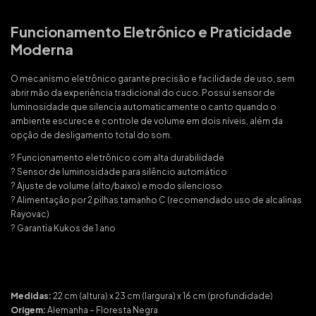
Funcionamento Eletrônico e Praticidade
Moderna
O mecanismo eletrônico garante precisão e facilidade de uso, sem
abrir mão da experiência tradicional do cuco. Possui sensor de
luminosidade que silencia automaticamente o canto quando o
ambiente escurece e controle de volume em dois níveis, além da
opção de desligamento total do som.
? Funcionamento eletrônico com alta durabilidade
? Sensor de luminosidade para silêncio automático
? Ajuste de volume (alto/baixo) e modo silencioso
? Alimentação por 2 pilhas tamanho C (recomendado uso de alcalinas
Rayovac)
? Garantia Kukos de 1 ano
Medidas:
22 cm (altura) x 23 cm (largura) x 16 cm (profundidade)
Origem:
Alemanha – Floresta Negra