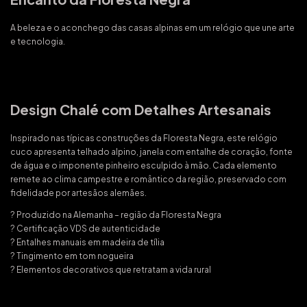
A beleza e o aconchego das casas alpinas em um relógio que une arte
e tecnologia.
Design Chalé com Detalhes Artesanais
Inspirado nas típicas construções da Floresta Negra, este relógio
cuco apresenta telhado alpino, janela com entalhe de coração, fonte
de água e o imponente pinheiro esculpido à mão. Cada elemento
remete ao clima campestre e romântico da região, preservado com
fidelidade por artesãos alemães.
? Produzido na Alemanha – região da Floresta Negra
? Certificação VDS de autenticidade
? Entalhes manuais em madeira de tília
? Tingimento em tom nogueira
? Elementos decorativos que retratam a vida rural