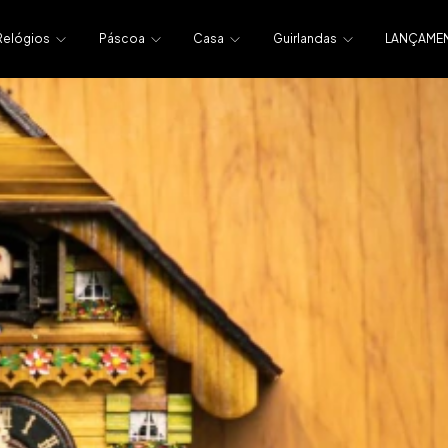
Relógios
Páscoa
Casa
Guirlandas
LANÇAME