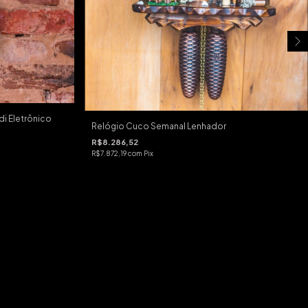
di Eletrônico
Relógio Cuco Semanal Lenhador
R$8.286,52
R$7.872,19
com
Pix