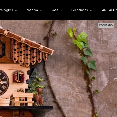
Relógios
Páscoa
Casa
Guirlandas
LANÇAME
ESGOTADO