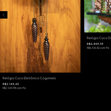
Relógio Cuco Di
R$6.859,39
R$6.516,42
com
Pix
Relógio Cuco Eletrônico Cogumelo
R$2.149,45
R$2.041,98
com
Pix