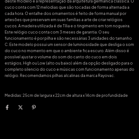
deste modelo é a representação da arquitetura germânica clássica. O
cuco conta com 12 melodias que são tocadas de forma alternada a
cada hora. O entalhe dos ornamentos é feito de forma manual por
artesões que preservam em suas famílias a arte de criar relógios
cucos. A madeira utilizada é de Tília e o tingimento em tom nogueira.
Este relógio cuco conta com 3 meses de garantia. O seu
funcionamento é por pilha e são necessárias 3 unidades do tamanho
C. Este modelo possui um sensor de luminosidade que desliga o som
do cuco no momento em que o ambiente fica escuro. Além disso é
possível ajustar o volume do som do canto do cuco em dois
estágios, High ou Low (alto ou baixo) além da opção desligado para o
completo silencio do cuco e músicas com funcionamento apenas do
relógio. Recomendamos pilhas alcalinas da marca Rayovac.
Medidas: 25cm de largura x 22cm de altura x 14cm de profundidade